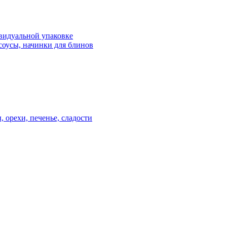
видуальной упаковке
соусы, начинки для блинов
, орехи, печенье, сладости