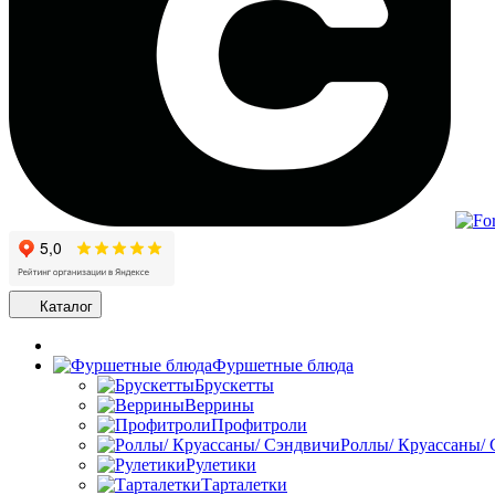
Каталог
Фуршетные блюда
Брускетты
Веррины
Профитроли
Роллы/ Круассаны/
Рулетики
Тарталетки