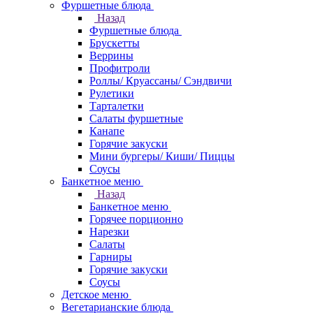
Фуршетные блюда
Назад
Фуршетные блюда
Брускетты
Веррины
Профитроли
Роллы/ Круассаны/ Сэндвичи
Рулетики
Тарталетки
Салаты фуршетные
Канапе
Горячие закуски
Мини бургеры/ Киши/ Пиццы
Соусы
Банкетное меню
Назад
Банкетное меню
Горячее порционно
Нарезки
Салаты
Гарниры
Горячие закуски
Соусы
Детское меню
Вегетарианские блюда