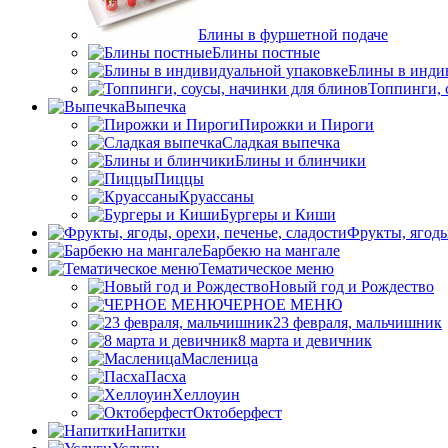
Блины в фуршетной подаче
Блины постные
Блины в инди
Топпинги, 
Выпечка
Пирожки и Пироги
Сладкая выпечка
Блины и блинчики
Пиццы
Круасcаны
Бургеры и Киши
Фрукты, ягоды
Барбекю на мангале
Тематическое меню
Новый год и Рождество
ЧЕРНОЕ МЕНЮ
23 февраля, мальчишник
8 марта и девичник
Масленица
Пасха
Хеллоуин
Октоберфест
Напитки