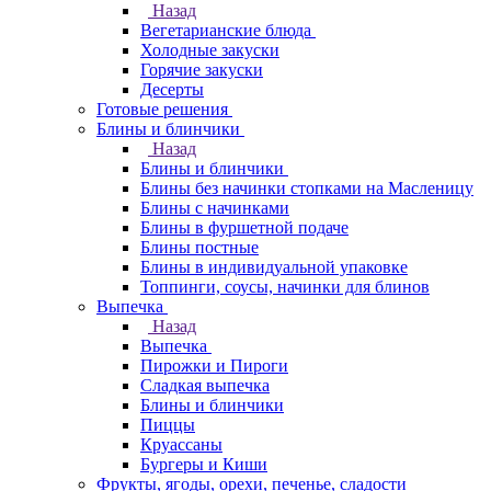
Назад
Вегетарианские блюда
Холодные закуски
Горячие закуски
Десерты
Готовые решения
Блины и блинчики
Назад
Блины и блинчики
Блины без начинки стопками на Масленицу
Блины с начинками
Блины в фуршетной подаче
Блины постные
Блины в индивидуальной упаковке
Топпинги, соусы, начинки для блинов
Выпечка
Назад
Выпечка
Пирожки и Пироги
Сладкая выпечка
Блины и блинчики
Пиццы
Круасcаны
Бургеры и Киши
Фрукты, ягоды, орехи, печенье, сладости