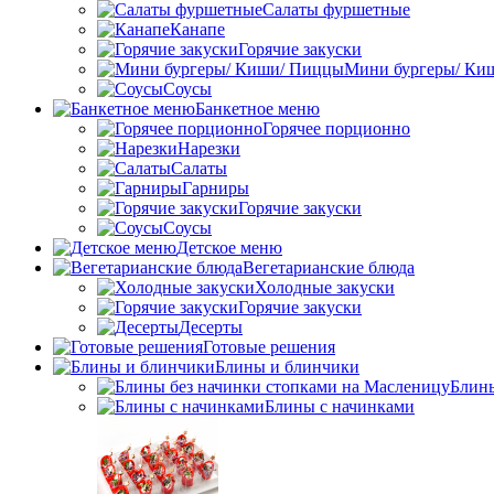
Салаты фуршетные
Канапе
Горячие закуски
Мини бургеры/ Ки
Соусы
Банкетное меню
Горячее порционно
Нарезки
Салаты
Гарниры
Горячие закуски
Соусы
Детское меню
Вегетарианские блюда
Холодные закуски
Горячие закуски
Десерты
Готовые решения
Блины и блинчики
Блины
Блины с начинками