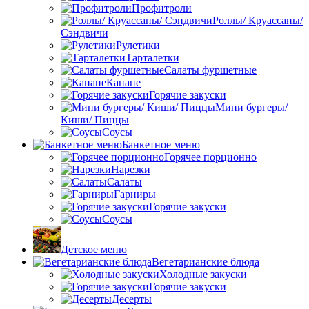
Профитроли
Роллы/ Круассаны/
Сэндвичи
Рулетики
Тарталетки
Салаты фуршетные
Канапе
Горячие закуски
Мини бургеры/
Киши/ Пиццы
Соусы
Банкетное меню
Горячее порционно
Нарезки
Салаты
Гарниры
Горячие закуски
Соусы
Детское меню
Вегетарианские блюда
Холодные закуски
Горячие закуски
Десерты