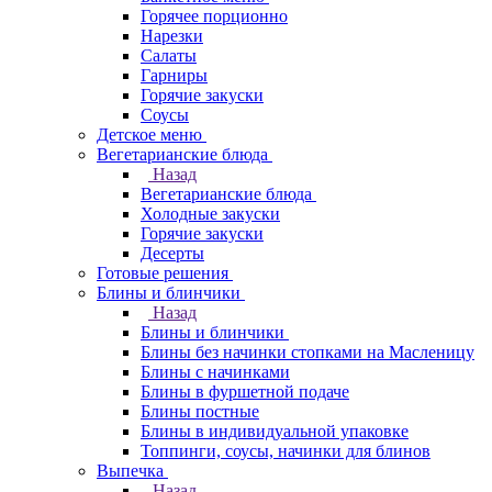
Горячее порционно
Нарезки
Салаты
Гарниры
Горячие закуски
Соусы
Детское меню
Вегетарианские блюда
Назад
Вегетарианские блюда
Холодные закуски
Горячие закуски
Десерты
Готовые решения
Блины и блинчики
Назад
Блины и блинчики
Блины без начинки стопками на Масленицу
Блины с начинками
Блины в фуршетной подаче
Блины постные
Блины в индивидуальной упаковке
Топпинги, соусы, начинки для блинов
Выпечка
Назад