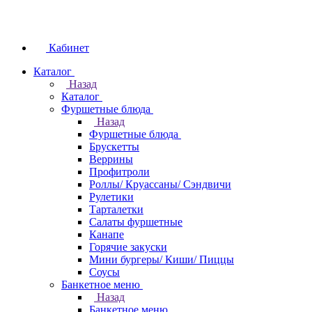
Кабинет
Каталог
Назад
Каталог
Фуршетные блюда
Назад
Фуршетные блюда
Брускетты
Веррины
Профитроли
Роллы/ Круассаны/ Сэндвичи
Рулетики
Тарталетки
Салаты фуршетные
Канапе
Горячие закуски
Мини бургеры/ Киши/ Пиццы
Соусы
Банкетное меню
Назад
Банкетное меню