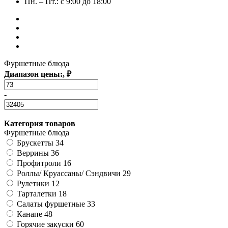
Пн. – Пт.: с 9:00 до 18:00
Фуршетные блюда
Диапазон цены:, ₽
-
Категория товаров
Фуршетные блюда
Брускетты
34
Веррины
36
Профитроли
16
Роллы/ Круассаны/ Сэндвичи
29
Рулетики
12
Тарталетки
18
Салаты фуршетные
33
Канапе
48
Горячие закуски
60