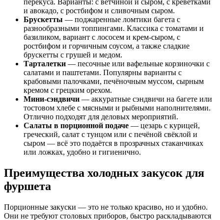
перекуса. Варианты: с ветчиной и сыром, с креветками
и авокадо, с ростбифом и сливочным сыром.
Брускетты
— поджаренные ломтики багета с
разнообразными топпингами. Классика с томатами и
базиликом, вариант с лососем и крем-сыром, с
ростбифом и горчичным соусом, а также сладкие
брускетты с грушей и медом.
Тарталетки
— песочные или вафельные корзиночки с
салатами и паштетами. Популярны варианты с
крабовыми палочками, печёночным муссом, сырным
кремом с грецким орехом.
Мини-сэндвичи
— аккуратные сэндвичи на багете или
тостовом хлебе с мясными и рыбными наполнителями.
Отлично подходят для деловых мероприятий.
Салаты в порционной подаче
— цезарь с курицей,
греческий, салат с тунцом или с печёной свёклой и
сыром — всё это подаётся в прозрачных стаканчиках
или ложках, удобно и гигиенично.
Преимущества холодных закусок для
фуршета
Порционные закуски — это не только красиво, но и удобно.
Они не требуют столовых приборов, быстро раскладываются