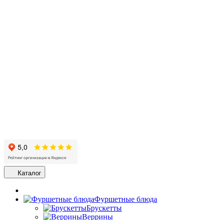
Каталог
Фуршетные блюда
Брускетты
Веррины