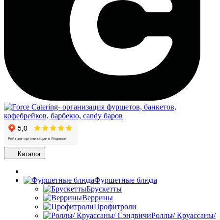
Каталог
Фуршетные блюда
Брускетты
Веррины
Профитроли
Роллы/ Круассаны/