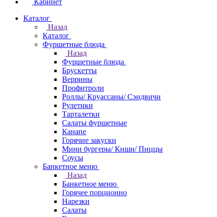
Кабинет
Каталог
Назад
Каталог
Фуршетные блюда
Назад
Фуршетные блюда
Брускетты
Веррины
Профитроли
Роллы/ Круассаны/ Сэндвичи
Рулетики
Тарталетки
Салаты фуршетные
Канапе
Горячие закуски
Мини бургеры/ Киши/ Пиццы
Соусы
Банкетное меню
Назад
Банкетное меню
Горячее порционно
Нарезки
Салаты