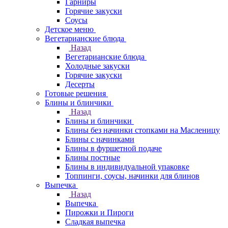
Гарниры
Горячие закуски
Соусы
Детское меню
Вегетарианские блюда
Назад
Вегетарианские блюда
Холодные закуски
Горячие закуски
Десерты
Готовые решения
Блины и блинчики
Назад
Блины и блинчики
Блины без начинки стопками на Масленицу
Блины с начинками
Блины в фуршетной подаче
Блины постные
Блины в индивидуальной упаковке
Топпинги, соусы, начинки для блинов
Выпечка
Назад
Выпечка
Пирожки и Пироги
Сладкая выпечка