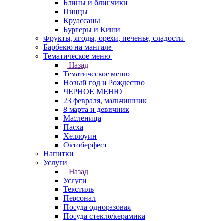
Блины и блинчики
Пиццы
Круасcаны
Бургеры и Киши
Фрукты, ягоды, орехи, печенье, сладости
Барбекю на мангале
Тематическое меню
Назад
Тематическое меню
Новый год и Рождество
ЧЕРНОЕ МЕНЮ
23 февраля, мальчишник
8 марта и девичник
Масленица
Пасха
Хеллоуин
Октоберфест
Напитки
Услуги
Назад
Услуги
Текстиль
Персонал
Посуда одноразовая
Посуда стекло/керамика