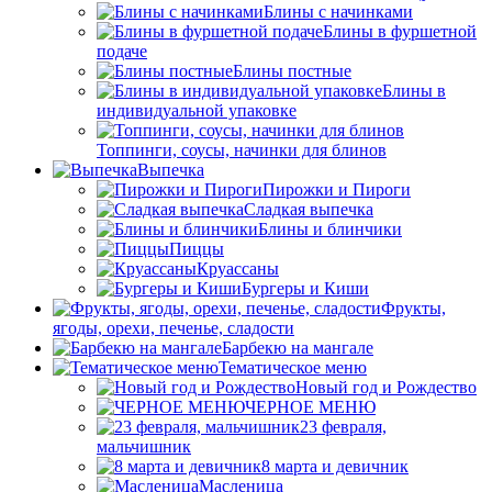
Блины с начинками
Блины в фуршетной
подаче
Блины постные
Блины в
индивидуальной упаковке
Топпинги, соусы, начинки для блинов
Выпечка
Пирожки и Пироги
Сладкая выпечка
Блины и блинчики
Пиццы
Круасcаны
Бургеры и Киши
Фрукты,
ягоды, орехи, печенье, сладости
Барбекю на мангале
Тематическое меню
Новый год и Рождество
ЧЕРНОЕ МЕНЮ
23 февраля,
мальчишник
8 марта и девичник
Масленица