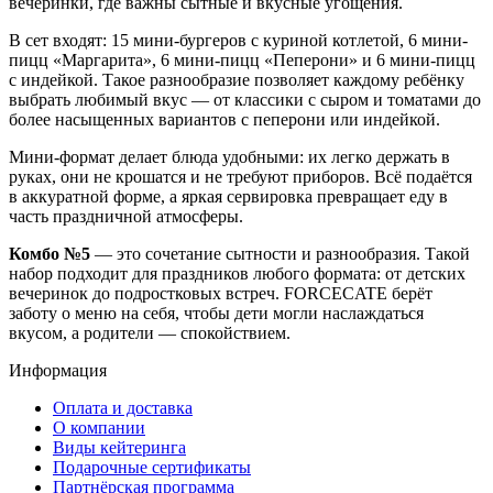
вечеринки, где важны сытные и вкусные угощения.
В сет входят: 15 мини-бургеров с куриной котлетой, 6 мини-
пицц «Маргарита», 6 мини-пицц «Пеперони» и 6 мини-пицц
с индейкой. Такое разнообразие позволяет каждому ребёнку
выбрать любимый вкус — от классики с сыром и томатами до
более насыщенных вариантов с пеперони или индейкой.
Мини-формат делает блюда удобными: их легко держать в
руках, они не крошатся и не требуют приборов. Всё подаётся
в аккуратной форме, а яркая сервировка превращает еду в
часть праздничной атмосферы.
Комбо №5
— это сочетание сытности и разнообразия. Такой
набор подходит для праздников любого формата: от детских
вечеринок до подростковых встреч. FORCECATE берёт
заботу о меню на себя, чтобы дети могли наслаждаться
вкусом, а родители — спокойствием.
Информация
Оплата и доставка
О компании
Виды кейтеринга
Подарочные сертификаты
Партнёрская программа