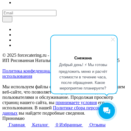
© 2025 forcecatering.ru - кейтеринг по вашим правилам
Снежана
ИП Рисованная Наталья Николаевна / ИНН 715300150555
Добрый день! ⚡ Мы готовы
Политика конфеденциальности
Согласие с условиями
предложить меню и расчёт
использования
стоимости в течение часа,
после обращения. Какое
Мы используем файлы cookie для анализа событий на нашем
мероприятие планируете?
веб-сайте, что позволяет нам улучшать взаимодействие с
пользователями и обслуживание. Продолжая просмотр
страниц нашего сайта, вы
принимаете условия
его
использования. В нашей
Политике сбора персональных
данных
вы найдете подробные сведения.
Принимаю
Главная
Каталог
0
Избранные
Отзывы