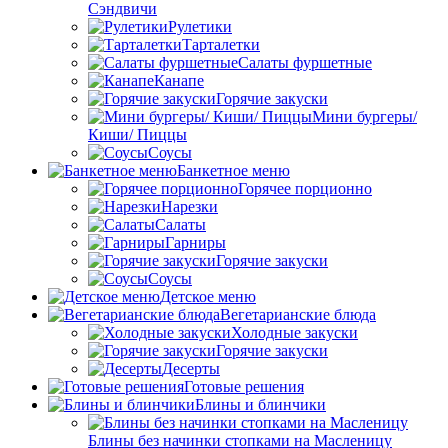
Сэндвичи
Рулетики
Тарталетки
Салаты фуршетные
Канапе
Горячие закуски
Мини бургеры/
Киши/ Пиццы
Соусы
Банкетное меню
Горячее порционно
Нарезки
Салаты
Гарниры
Горячие закуски
Соусы
Детское меню
Вегетарианские блюда
Холодные закуски
Горячие закуски
Десерты
Готовые решения
Блины и блинчики
Блины без начинки стопками на Масленицу