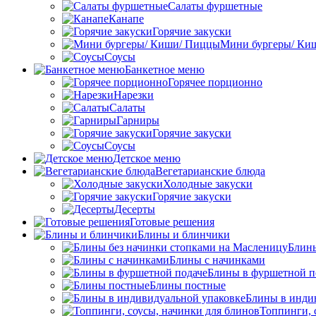
Салаты фуршетные
Канапе
Горячие закуски
Мини бургеры/ Ки
Соусы
Банкетное меню
Горячее порционно
Нарезки
Салаты
Гарниры
Горячие закуски
Соусы
Детское меню
Вегетарианские блюда
Холодные закуски
Горячие закуски
Десерты
Готовые решения
Блины и блинчики
Блины
Блины с начинками
Блины в фуршетной п
Блины постные
Блины в инди
Топпинги, 