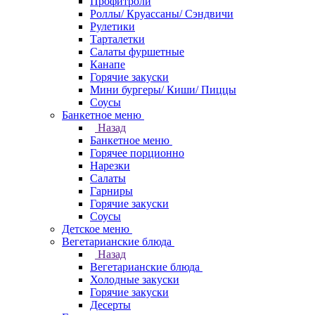
Профитроли
Роллы/ Круассаны/ Сэндвичи
Рулетики
Тарталетки
Салаты фуршетные
Канапе
Горячие закуски
Мини бургеры/ Киши/ Пиццы
Соусы
Банкетное меню
Назад
Банкетное меню
Горячее порционно
Нарезки
Салаты
Гарниры
Горячие закуски
Соусы
Детское меню
Вегетарианские блюда
Назад
Вегетарианские блюда
Холодные закуски
Горячие закуски
Десерты