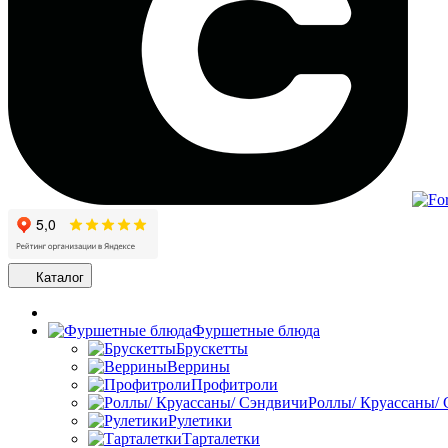
Каталог
Фуршетные блюда
Брускетты
Веррины
Профитроли
Роллы/ Круассаны/
Рулетики
Тарталетки