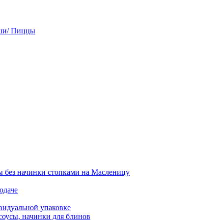
ши/ Пиццы
 без начинки стопками на Масленицу
одаче
видуальной упаковке
соусы, начинки для блинов