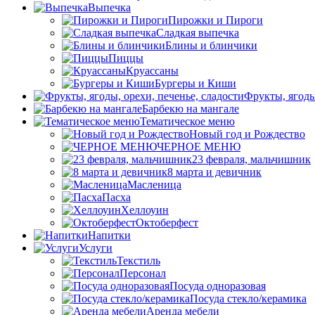
Выпечка
Пирожки и Пироги
Сладкая выпечка
Блины и блинчики
Пиццы
Круасcаны
Бургеры и Киши
Фрукты, ягоды
Барбекю на мангале
Тематическое меню
Новый год и Рождество
ЧЕРНОЕ МЕНЮ
23 февраля, мальчишник
8 марта и девичник
Масленица
Пасха
Хеллоуин
Октоберфест
Напитки
Услуги
Текстиль
Персонал
Посуда одноразовая
Посуда стекло/керамика
Аренда мебели