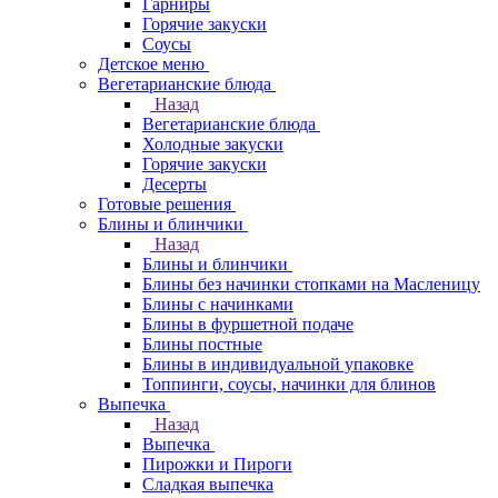
Гарниры
Горячие закуски
Соусы
Детское меню
Вегетарианские блюда
Назад
Вегетарианские блюда
Холодные закуски
Горячие закуски
Десерты
Готовые решения
Блины и блинчики
Назад
Блины и блинчики
Блины без начинки стопками на Масленицу
Блины с начинками
Блины в фуршетной подаче
Блины постные
Блины в индивидуальной упаковке
Топпинги, соусы, начинки для блинов
Выпечка
Назад
Выпечка
Пирожки и Пироги
Сладкая выпечка