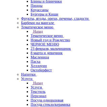
Блины и блинчики
Пиццы
Круасcаны
Бургеры и Киши
Фрукты, ягоды, орехи, печенье, сладости
Барбекю на мангале
Тематическое меню
Назад
Тематическое меню
Новый год и Рождество
ЧЕРНОЕ МЕНЮ
23 февраля, мальчишник
8 марта и девичник
Масленица
Пасха
Хеллоуин
Октоберфест
Напитки
Услуги
Назад
Услуги
Текстиль
Персонал
Посуда одноразовая
Посуда стекло/керамика