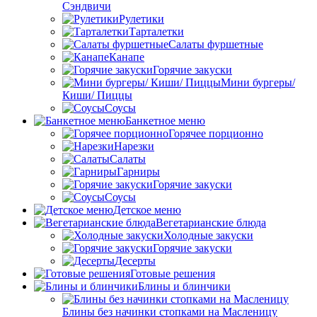
Сэндвичи
Рулетики
Тарталетки
Салаты фуршетные
Канапе
Горячие закуски
Мини бургеры/
Киши/ Пиццы
Соусы
Банкетное меню
Горячее порционно
Нарезки
Салаты
Гарниры
Горячие закуски
Соусы
Детское меню
Вегетарианские блюда
Холодные закуски
Горячие закуски
Десерты
Готовые решения
Блины и блинчики
Блины без начинки стопками на Масленицу