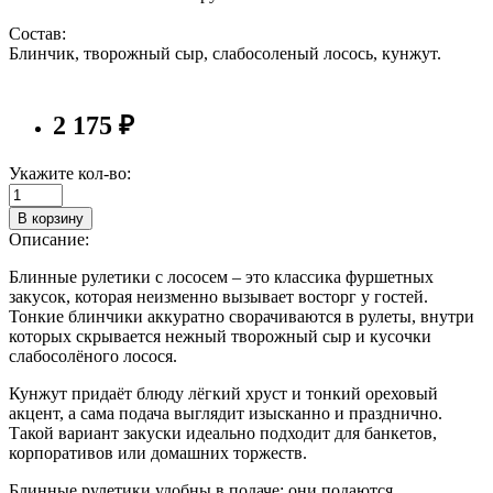
Состав:
Блинчик, творожный сыр, слабосоленый лосось, кунжут.
2 175 ₽
Укажите кол-во:
В корзину
Описание:
Блинные рулетики с лососем – это классика фуршетных
закусок, которая неизменно вызывает восторг у гостей.
Тонкие блинчики аккуратно сворачиваются в рулеты, внутри
которых скрывается нежный творожный сыр и кусочки
слабосолёного лосося.
Кунжут придаёт блюду лёгкий хруст и тонкий ореховый
акцент, а сама подача выглядит изысканно и празднично.
Такой вариант закуски идеально подходит для банкетов,
корпоративов или домашних торжеств.
Блинные рулетики удобны в подаче: они подаются