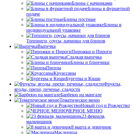
Блины с начинками
Блины в фуршетной
подаче
Блины постные
Блины в
индивидуальной упаковке
Топпинги, соусы, начинки для блинов
Выпечка
Пирожки и Пироги
Сладкая выпечка
Блины и блинчики
Пиццы
Круасcаны
Бургеры и Киши
Фрукты,
ягоды, орехи, печенье, сладости
Барбекю на мангале
Тематическое меню
Новый год и Рождество
ЧЕРНОЕ МЕНЮ
23 февраля,
мальчишник
8 марта и девичник
Масленица