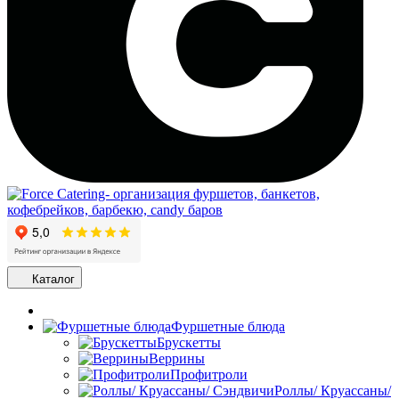
Каталог
Фуршетные блюда
Брускетты
Веррины
Профитроли
Роллы/ Круассаны/