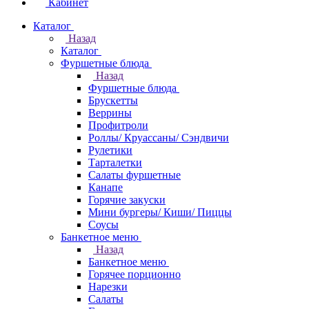
Кабинет
Каталог
Назад
Каталог
Фуршетные блюда
Назад
Фуршетные блюда
Брускетты
Веррины
Профитроли
Роллы/ Круассаны/ Сэндвичи
Рулетики
Тарталетки
Салаты фуршетные
Канапе
Горячие закуски
Мини бургеры/ Киши/ Пиццы
Соусы
Банкетное меню
Назад
Банкетное меню
Горячее порционно
Нарезки
Салаты