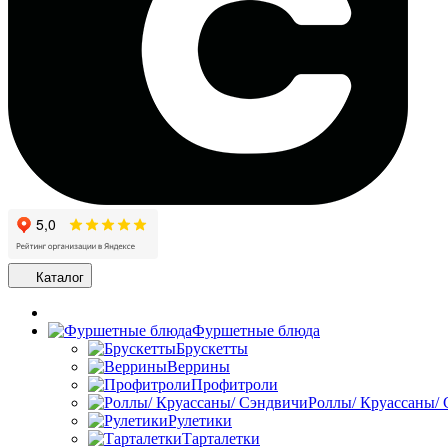
Каталог
Фуршетные блюда
Брускетты
Веррины
Профитроли
Роллы/ Круассаны/
Рулетики
Тарталетки