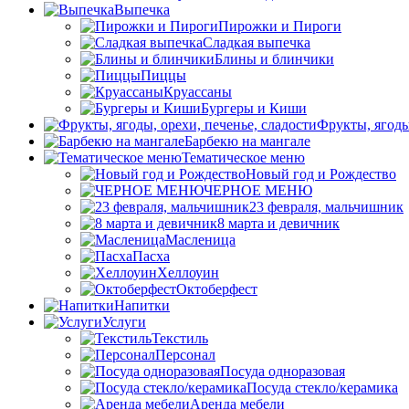
Выпечка
Пирожки и Пироги
Сладкая выпечка
Блины и блинчики
Пиццы
Круасcаны
Бургеры и Киши
Фрукты, ягоды
Барбекю на мангале
Тематическое меню
Новый год и Рождество
ЧЕРНОЕ МЕНЮ
23 февраля, мальчишник
8 марта и девичник
Масленица
Пасха
Хеллоуин
Октоберфест
Напитки
Услуги
Текстиль
Персонал
Посуда одноразовая
Посуда стекло/керамика
Аренда мебели