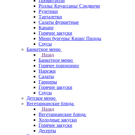
Профитроли
Роллы/ Круассаны/ Сэндвичи
Рулетики
Тарталетки
Салаты фуршетные
Канапе
Горячие закуски
Мини бургеры/ Киши/ Пиццы
Соусы
Банкетное меню
Назад
Банкетное меню
Горячее порционно
Нарезки
Салаты
Гарниры
Горячие закуски
Соусы
Детское меню
Вегетарианские блюда
Назад
Вегетарианские блюда
Холодные закуски
Горячие закуски
Десерты