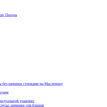
ши/ Пиццы
 без начинки стопками на Масленицу
одаче
видуальной упаковке
соусы, начинки для блинов