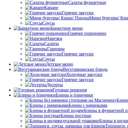
Салаты фуршетные
Канапе
Горячие закуски
Мини бургеры/ Ки
Соусы
Банкетное меню
Горячее порционно
Нарезки
Салаты
Гарниры
Горячие закуски
Соусы
Детское меню
Вегетарианские блюда
Холодные закуски
Горячие закуски
Десерты
Готовые решения
Блины и блинчики
Блины
Блины с начинками
Блины в фуршетной п
Блины постные
Блины в инди
Топпинги, 