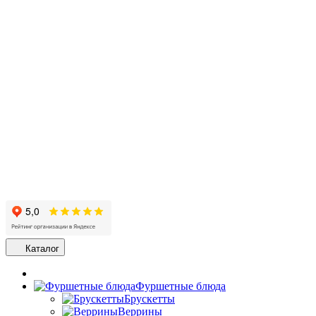
Каталог
Фуршетные блюда
Брускетты
Веррины