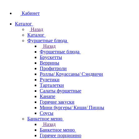
Кабинет
Каталог
Назад
Каталог
Фуршетные блюда
Назад
Фуршетные блюда
Брускетты
Веррины
Профитроли
Роллы/ Круассаны/ Сэндвичи
Рулетики
Тарталетки
Салаты фуршетные
Канапе
Горячие закуски
Мини бургеры/ Киши/ Пиццы
Соусы
Банкетное меню
Назад
Банкетное меню
Горячее порционно