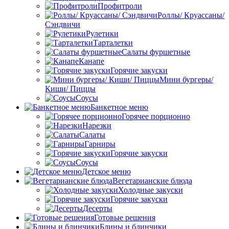
Профитроли
Роллы/ Круассаны/
Сэндвичи
Рулетики
Тарталетки
Салаты фуршетные
Канапе
Горячие закуски
Мини бургеры/
Киши/ Пиццы
Соусы
Банкетное меню
Горячее порционно
Нарезки
Салаты
Гарниры
Горячие закуски
Соусы
Детское меню
Вегетарианские блюда
Холодные закуски
Горячие закуски
Десерты
Готовые решения
Блины и блинчики