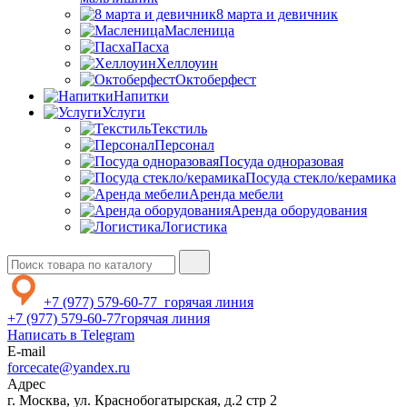
8 марта и девичник
Масленица
Пасха
Хеллоуин
Октоберфест
Напитки
Услуги
Текстиль
Персонал
Посуда одноразовая
Посуда стекло/керамика
Аренда мебели
Аренда оборудования
Логистика
+7 (977) 579-60-77
горячая линия
+7 (977) 579-60-77
горячая линия
Написать в Telegram
E-mail
forcecate@yandex.ru
Адрес
г. Москва, ул. Краснобогатырская, д.2 стр 2