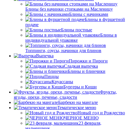
Блины без начинки стопками на Масленицу
Блины с начинками
Блины в фуршетной
подаче
Блины постные
Блины в
индивидуальной упаковке
Топпинги, соусы, начинки для блинов
Выпечка
Пирожки и Пироги
Сладкая выпечка
Блины и блинчики
Пиццы
Круасcаны
Бургеры и Киши
Фрукты,
ягоды, орехи, печенье, сладости
Барбекю на мангале
Тематическое меню
Новый год и Рождество
ЧЕРНОЕ МЕНЮ
23 февраля,
мальчишник