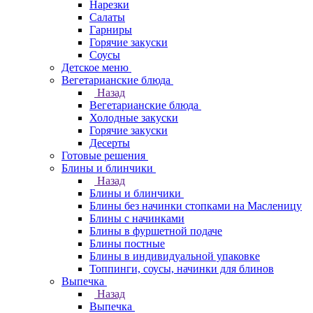
Нарезки
Салаты
Гарниры
Горячие закуски
Соусы
Детское меню
Вегетарианские блюда
Назад
Вегетарианские блюда
Холодные закуски
Горячие закуски
Десерты
Готовые решения
Блины и блинчики
Назад
Блины и блинчики
Блины без начинки стопками на Масленицу
Блины с начинками
Блины в фуршетной подаче
Блины постные
Блины в индивидуальной упаковке
Топпинги, соусы, начинки для блинов
Выпечка
Назад
Выпечка