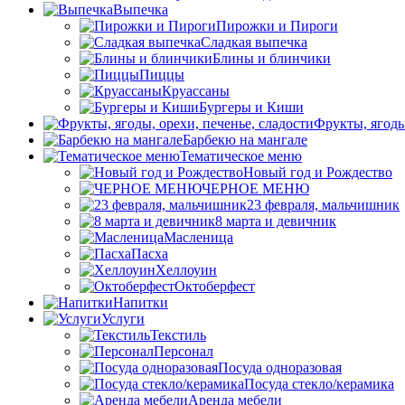
Выпечка
Пирожки и Пироги
Сладкая выпечка
Блины и блинчики
Пиццы
Круасcаны
Бургеры и Киши
Фрукты, ягоды
Барбекю на мангале
Тематическое меню
Новый год и Рождество
ЧЕРНОЕ МЕНЮ
23 февраля, мальчишник
8 марта и девичник
Масленица
Пасха
Хеллоуин
Октоберфест
Напитки
Услуги
Текстиль
Персонал
Посуда одноразовая
Посуда стекло/керамика
Аренда мебели