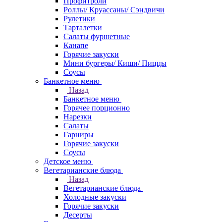
Профитроли
Роллы/ Круассаны/ Сэндвичи
Рулетики
Тарталетки
Салаты фуршетные
Канапе
Горячие закуски
Мини бургеры/ Киши/ Пиццы
Соусы
Банкетное меню
Назад
Банкетное меню
Горячее порционно
Нарезки
Салаты
Гарниры
Горячие закуски
Соусы
Детское меню
Вегетарианские блюда
Назад
Вегетарианские блюда
Холодные закуски
Горячие закуски
Десерты