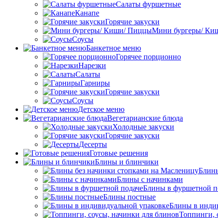
Салаты фуршетные
Канапе
Горячие закуски
Мини бургеры/ Ки
Соусы
Банкетное меню
Горячее порционно
Нарезки
Салаты
Гарниры
Горячие закуски
Соусы
Детское меню
Вегетарианские блюда
Холодные закуски
Горячие закуски
Десерты
Готовые решения
Блины и блинчики
Блины
Блины с начинками
Блины в фуршетной п
Блины постные
Блины в инди
Топпинги, 