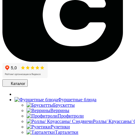
Каталог
Фуршетные блюда
Брускетты
Веррины
Профитроли
Роллы/ Круассаны/
Рулетики
Тарталетки