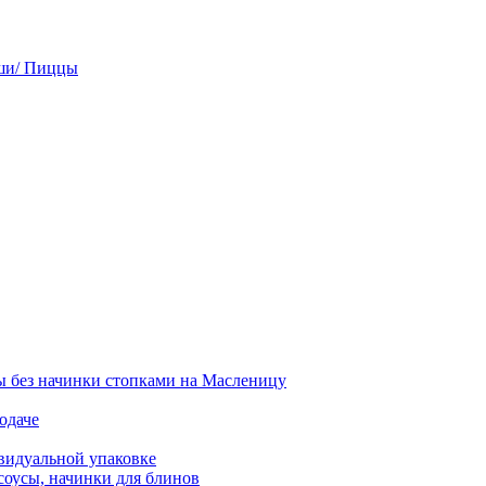
ши/ Пиццы
 без начинки стопками на Масленицу
одаче
видуальной упаковке
соусы, начинки для блинов