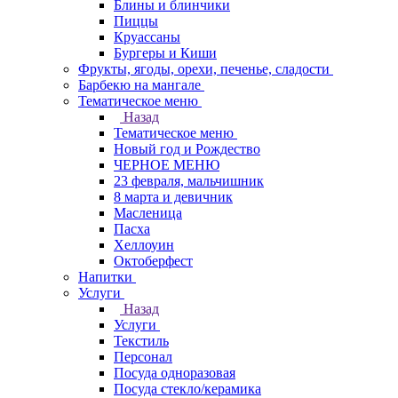
Блины и блинчики
Пиццы
Круасcаны
Бургеры и Киши
Фрукты, ягоды, орехи, печенье, сладости
Барбекю на мангале
Тематическое меню
Назад
Тематическое меню
Новый год и Рождество
ЧЕРНОЕ МЕНЮ
23 февраля, мальчишник
8 марта и девичник
Масленица
Пасха
Хеллоуин
Октоберфест
Напитки
Услуги
Назад
Услуги
Текстиль
Персонал
Посуда одноразовая
Посуда стекло/керамика