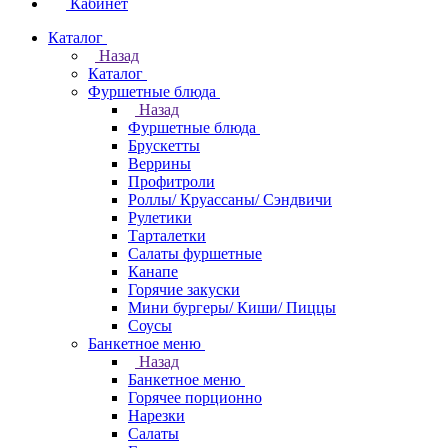
Кабинет
Каталог
Назад
Каталог
Фуршетные блюда
Назад
Фуршетные блюда
Брускетты
Веррины
Профитроли
Роллы/ Круассаны/ Сэндвичи
Рулетики
Тарталетки
Салаты фуршетные
Канапе
Горячие закуски
Мини бургеры/ Киши/ Пиццы
Соусы
Банкетное меню
Назад
Банкетное меню
Горячее порционно
Нарезки
Салаты