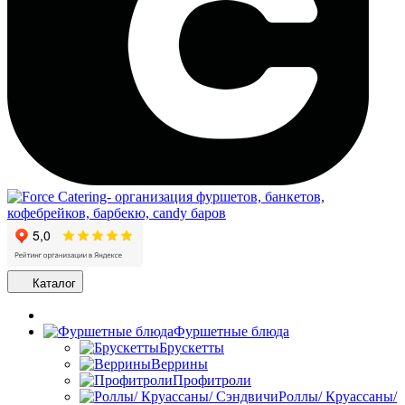
Каталог
Фуршетные блюда
Брускетты
Веррины
Профитроли
Роллы/ Круассаны/