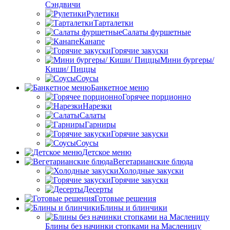
Сэндвичи
Рулетики
Тарталетки
Салаты фуршетные
Канапе
Горячие закуски
Мини бургеры/
Киши/ Пиццы
Соусы
Банкетное меню
Горячее порционно
Нарезки
Салаты
Гарниры
Горячие закуски
Соусы
Детское меню
Вегетарианские блюда
Холодные закуски
Горячие закуски
Десерты
Готовые решения
Блины и блинчики
Блины без начинки стопками на Масленицу