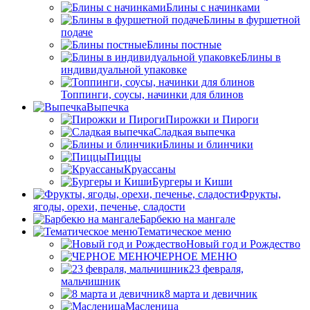
Блины с начинками
Блины в фуршетной
подаче
Блины постные
Блины в
индивидуальной упаковке
Топпинги, соусы, начинки для блинов
Выпечка
Пирожки и Пироги
Сладкая выпечка
Блины и блинчики
Пиццы
Круасcаны
Бургеры и Киши
Фрукты,
ягоды, орехи, печенье, сладости
Барбекю на мангале
Тематическое меню
Новый год и Рождество
ЧЕРНОЕ МЕНЮ
23 февраля,
мальчишник
8 марта и девичник
Масленица