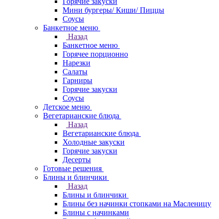
Горячие закуски
Мини бургеры/ Киши/ Пиццы
Соусы
Банкетное меню
Назад
Банкетное меню
Горячее порционно
Нарезки
Салаты
Гарниры
Горячие закуски
Соусы
Детское меню
Вегетарианские блюда
Назад
Вегетарианские блюда
Холодные закуски
Горячие закуски
Десерты
Готовые решения
Блины и блинчики
Назад
Блины и блинчики
Блины без начинки стопками на Масленицу
Блины с начинками