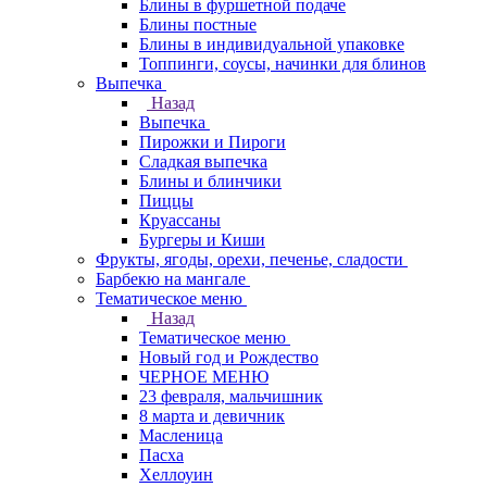
Блины в фуршетной подаче
Блины постные
Блины в индивидуальной упаковке
Топпинги, соусы, начинки для блинов
Выпечка
Назад
Выпечка
Пирожки и Пироги
Сладкая выпечка
Блины и блинчики
Пиццы
Круасcаны
Бургеры и Киши
Фрукты, ягоды, орехи, печенье, сладости
Барбекю на мангале
Тематическое меню
Назад
Тематическое меню
Новый год и Рождество
ЧЕРНОЕ МЕНЮ
23 февраля, мальчишник
8 марта и девичник
Масленица
Пасха
Хеллоуин