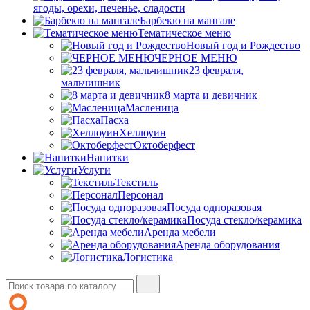
ягоды, орехи, печенье, сладости
Барбекю на мангале
Тематическое меню
Новый год и Рождество
ЧЕРНОЕ МЕНЮ
23 февраля,
мальчишник
8 марта и девичник
Масленица
Пасха
Хеллоуин
Октоберфест
Напитки
Услуги
Текстиль
Персонал
Посуда одноразовая
Посуда стекло/керамика
Аренда мебели
Аренда оборудования
Логистика