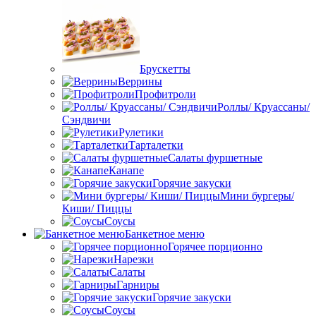
Брускетты
Веррины
Профитроли
Роллы/ Круассаны/
Сэндвичи
Рулетики
Тарталетки
Салаты фуршетные
Канапе
Горячие закуски
Мини бургеры/
Киши/ Пиццы
Соусы
Банкетное меню
Горячее порционно
Нарезки
Салаты
Гарниры
Горячие закуски
Соусы