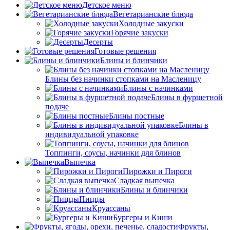
Детское меню
Вегетарианские блюда
Холодные закуски
Горячие закуски
Десерты
Готовые решения
Блины и блинчики
Блины без начинки стопками на Масленицу
Блины с начинками
Блины в фуршетной
подаче
Блины постные
Блины в
индивидуальной упаковке
Топпинги, соусы, начинки для блинов
Выпечка
Пирожки и Пироги
Сладкая выпечка
Блины и блинчики
Пиццы
Круасcаны
Бургеры и Киши
Фрукты,