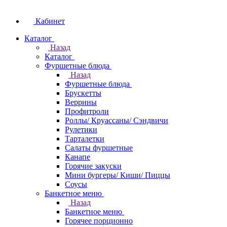
Кабинет
Каталог
Назад
Каталог
Фуршетные блюда
Назад
Фуршетные блюда
Брускетты
Веррины
Профитроли
Роллы/ Круассаны/ Сэндвичи
Рулетики
Тарталетки
Салаты фуршетные
Канапе
Горячие закуски
Мини бургеры/ Киши/ Пиццы
Соусы
Банкетное меню
Назад
Банкетное меню
Горячее порционно