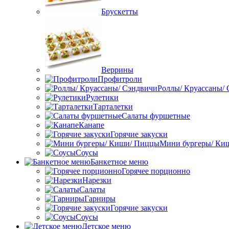
Брускетты
Веррины
Профитроли
Роллы/ Круассаны/
Рулетики
Тарталетки
Салаты фуршетные
Канапе
Горячие закуски
Мини бургеры/ Ки
Соусы
Банкетное меню
Горячее порционно
Нарезки
Салаты
Гарниры
Горячие закуски
Соусы
Детское меню