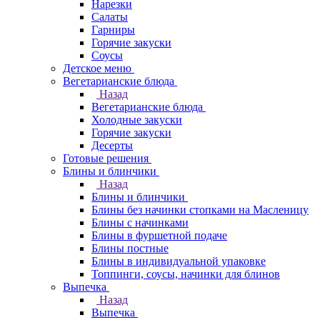
Нарезки
Салаты
Гарниры
Горячие закуски
Соусы
Детское меню
Вегетарианские блюда
Назад
Вегетарианские блюда
Холодные закуски
Горячие закуски
Десерты
Готовые решения
Блины и блинчики
Назад
Блины и блинчики
Блины без начинки стопками на Масленицу
Блины с начинками
Блины в фуршетной подаче
Блины постные
Блины в индивидуальной упаковке
Топпинги, соусы, начинки для блинов
Выпечка
Назад
Выпечка