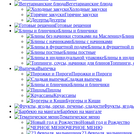
Вегетарианские блюда
Холодные закуски
Горячие закуски
Десерты
Готовые решения
Блины и блинчики
Блины
Блины с начинками
Блины в фуршетной п
Блины постные
Блины в инди
Топпинги, 
Выпечка
Пирожки и Пироги
Сладкая выпечка
Блины и блинчики
Пиццы
Круасcаны
Бургеры и Киши
Фрукты, ягоды
Барбекю на мангале
Тематическое меню
Новый год и Рождество
ЧЕРНОЕ МЕНЮ
23 февраля, мальчишник