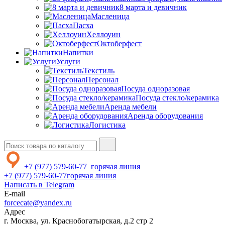
8 марта и девичник
Масленица
Пасха
Хеллоуин
Октоберфест
Напитки
Услуги
Текстиль
Персонал
Посуда одноразовая
Посуда стекло/керамика
Аренда мебели
Аренда оборудования
Логистика
+7 (977) 579-60-77
горячая линия
+7 (977) 579-60-77
горячая линия
Написать в Telegram
E-mail
forcecate@yandex.ru
Адрес
г. Москва, ул. Краснобогатырская, д.2 стр 2