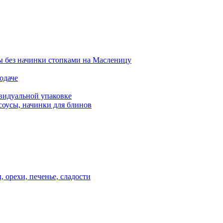
 без начинки стопками на Масленицу
одаче
видуальной упаковке
соусы, начинки для блинов
, орехи, печенье, сладости