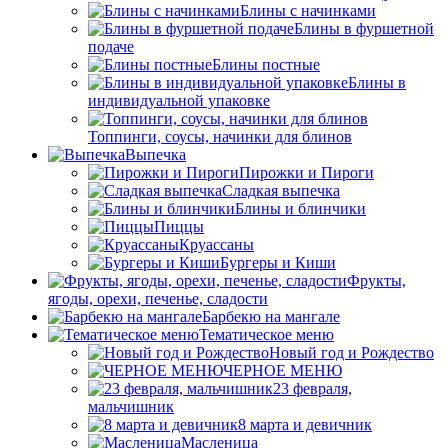
Блины с начинками
Блины в фуршетной
подаче
Блины постные
Блины в
индивидуальной упаковке
Топпинги, соусы, начинки для блинов
Выпечка
Пирожки и Пироги
Сладкая выпечка
Блины и блинчики
Пиццы
Круасcаны
Бургеры и Киши
Фрукты,
ягоды, орехи, печенье, сладости
Барбекю на мангале
Тематическое меню
Новый год и Рождество
ЧЕРНОЕ МЕНЮ
23 февраля,
мальчишник
8 марта и девичник
Масленица