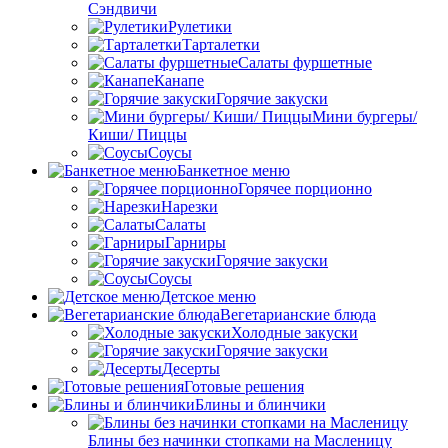
Сэндвичи
Рулетики
Тарталетки
Салаты фуршетные
Канапе
Горячие закуски
Мини бургеры/
Киши/ Пиццы
Соусы
Банкетное меню
Горячее порционно
Нарезки
Салаты
Гарниры
Горячие закуски
Соусы
Детское меню
Вегетарианские блюда
Холодные закуски
Горячие закуски
Десерты
Готовые решения
Блины и блинчики
Блины без начинки стопками на Масленицу