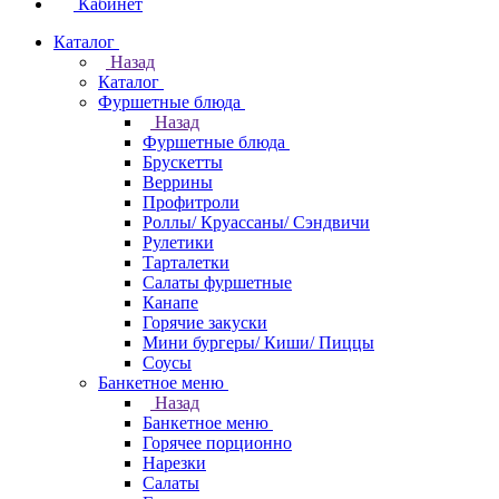
Кабинет
Каталог
Назад
Каталог
Фуршетные блюда
Назад
Фуршетные блюда
Брускетты
Веррины
Профитроли
Роллы/ Круассаны/ Сэндвичи
Рулетики
Тарталетки
Салаты фуршетные
Канапе
Горячие закуски
Мини бургеры/ Киши/ Пиццы
Соусы
Банкетное меню
Назад
Банкетное меню
Горячее порционно
Нарезки
Салаты