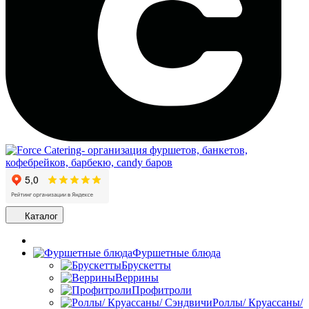
Каталог
Фуршетные блюда
Брускетты
Веррины
Профитроли
Роллы/ Круассаны/