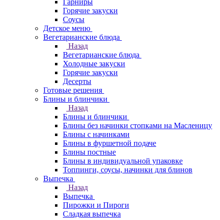
Гарниры
Горячие закуски
Соусы
Детское меню
Вегетарианские блюда
Назад
Вегетарианские блюда
Холодные закуски
Горячие закуски
Десерты
Готовые решения
Блины и блинчики
Назад
Блины и блинчики
Блины без начинки стопками на Масленицу
Блины с начинками
Блины в фуршетной подаче
Блины постные
Блины в индивидуальной упаковке
Топпинги, соусы, начинки для блинов
Выпечка
Назад
Выпечка
Пирожки и Пироги
Сладкая выпечка