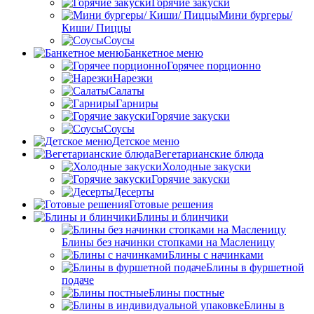
Горячие закуски
Мини бургеры/
Киши/ Пиццы
Соусы
Банкетное меню
Горячее порционно
Нарезки
Салаты
Гарниры
Горячие закуски
Соусы
Детское меню
Вегетарианские блюда
Холодные закуски
Горячие закуски
Десерты
Готовые решения
Блины и блинчики
Блины без начинки стопками на Масленицу
Блины с начинками
Блины в фуршетной
подаче
Блины постные
Блины в