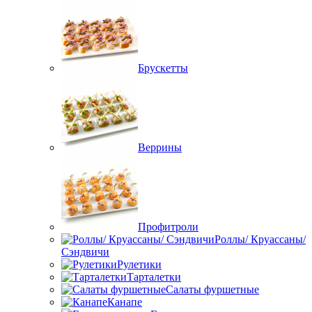
Брускетты
Веррины
Профитроли
Роллы/ Круассаны/
Сэндвичи
Рулетики
Тарталетки
Салаты фуршетные
Канапе