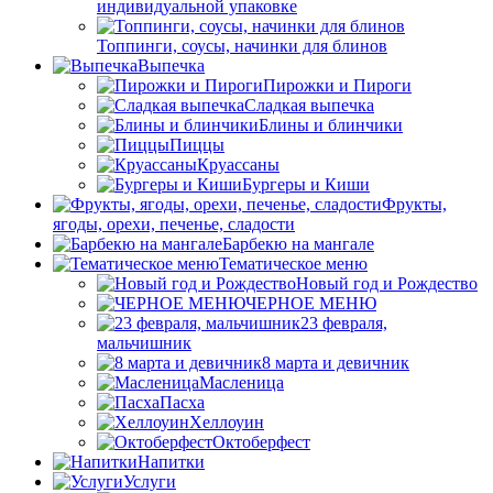
индивидуальной упаковке
Топпинги, соусы, начинки для блинов
Выпечка
Пирожки и Пироги
Сладкая выпечка
Блины и блинчики
Пиццы
Круасcаны
Бургеры и Киши
Фрукты,
ягоды, орехи, печенье, сладости
Барбекю на мангале
Тематическое меню
Новый год и Рождество
ЧЕРНОЕ МЕНЮ
23 февраля,
мальчишник
8 марта и девичник
Масленица
Пасха
Хеллоуин
Октоберфест
Напитки
Услуги