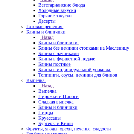
Вегетарианские блюда
Холодные закуски
Горячие закуски
Десерты
Готовые решения
Блины и блинчики
Назад
Блины и блинчики
Блины без начинки стопками на Масленицу
Блины с начинками
Блины в фуршетной подаче
Блины постные
Блины в индивидуальной упаковке
Топпинги, соусы, начинки для блинов
Выпечка
Назад
Выпечка
Пирожки и Пироги
Сладкая выпечка
Блины и блинчики
Пиццы
Круасcаны
Бургеры и Киши
Фрукты, ягоды, орехи, печенье, сладости