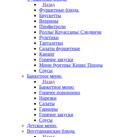
Назад
Фуршетные блюда
Брускетты
Веррины
Профитроли
Роллы/ Круассаны/ Сэндвичи
Рулетики
Тарталетки
Салаты фуршетные
Канапе
Горячие закуски
Мини бургеры/ Киши/ Пиццы
Соусы
Банкетное меню
Назад
Банкетное меню
Горячее порционно
Нарезки
Салаты
Гарниры
Горячие закуски
Соусы
Детское меню
Вегетарианские блюда
Назад