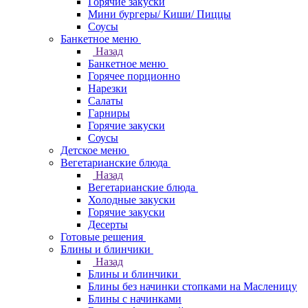
Горячие закуски
Мини бургеры/ Киши/ Пиццы
Соусы
Банкетное меню
Назад
Банкетное меню
Горячее порционно
Нарезки
Салаты
Гарниры
Горячие закуски
Соусы
Детское меню
Вегетарианские блюда
Назад
Вегетарианские блюда
Холодные закуски
Горячие закуски
Десерты
Готовые решения
Блины и блинчики
Назад
Блины и блинчики
Блины без начинки стопками на Масленицу
Блины с начинками