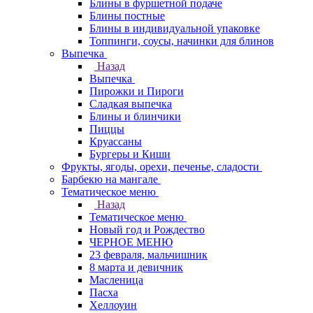
Блины в фуршетной подаче
Блины постные
Блины в индивидуальной упаковке
Топпинги, соусы, начинки для блинов
Выпечка
Назад
Выпечка
Пирожки и Пироги
Сладкая выпечка
Блины и блинчики
Пиццы
Круасcаны
Бургеры и Киши
Фрукты, ягоды, орехи, печенье, сладости
Барбекю на мангале
Тематическое меню
Назад
Тематическое меню
Новый год и Рождество
ЧЕРНОЕ МЕНЮ
23 февраля, мальчишник
8 марта и девичник
Масленица
Пасха
Хеллоуин