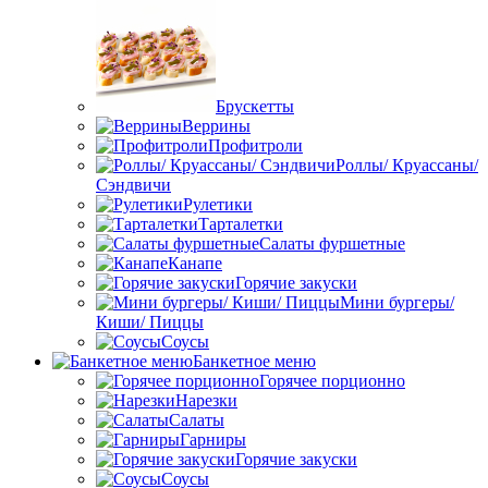
Брускетты
Веррины
Профитроли
Роллы/ Круассаны/
Сэндвичи
Рулетики
Тарталетки
Салаты фуршетные
Канапе
Горячие закуски
Мини бургеры/
Киши/ Пиццы
Соусы
Банкетное меню
Горячее порционно
Нарезки
Салаты
Гарниры
Горячие закуски
Соусы