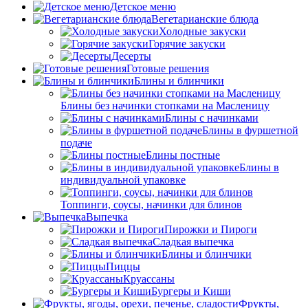
Детское меню
Вегетарианские блюда
Холодные закуски
Горячие закуски
Десерты
Готовые решения
Блины и блинчики
Блины без начинки стопками на Масленицу
Блины с начинками
Блины в фуршетной
подаче
Блины постные
Блины в
индивидуальной упаковке
Топпинги, соусы, начинки для блинов
Выпечка
Пирожки и Пироги
Сладкая выпечка
Блины и блинчики
Пиццы
Круасcаны
Бургеры и Киши
Фрукты,