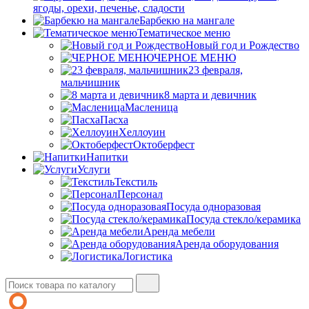
ягоды, орехи, печенье, сладости
Барбекю на мангале
Тематическое меню
Новый год и Рождество
ЧЕРНОЕ МЕНЮ
23 февраля,
мальчишник
8 марта и девичник
Масленица
Пасха
Хеллоуин
Октоберфест
Напитки
Услуги
Текстиль
Персонал
Посуда одноразовая
Посуда стекло/керамика
Аренда мебели
Аренда оборудования
Логистика