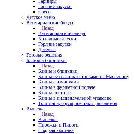
Гарниры
Горячие закуски
Соусы
Детское меню
Вегетарианские блюда
Назад
Вегетарианские блюда
Холодные закуски
Горячие закуски
Десерты
Готовые решения
Блины и блинчики
Назад
Блины и блинчики
Блины без начинки стопками на Масленицу
Блины с начинками
Блины в фуршетной подаче
Блины постные
Блины в индивидуальной упаковке
Топпинги, соусы, начинки для блинов
Выпечка
Назад
Выпечка
Пирожки и Пироги
Сладкая выпечка