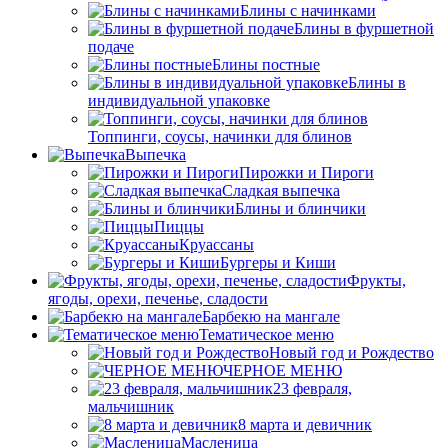
Блины с начинками
Блины в фуршетной
подаче
Блины постные
Блины в
индивидуальной упаковке
Топпинги, соусы, начинки для блинов
Выпечка
Пирожки и Пироги
Сладкая выпечка
Блины и блинчики
Пиццы
Круасcаны
Бургеры и Киши
Фрукты,
ягоды, орехи, печенье, сладости
Барбекю на мангале
Тематическое меню
Новый год и Рождество
ЧЕРНОЕ МЕНЮ
23 февраля,
мальчишник
8 марта и девичник
Масленица