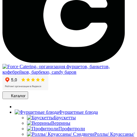
Каталог
Фуршетные блюда
Брускетты
Веррины
Профитроли
Роллы/ Круассаны/