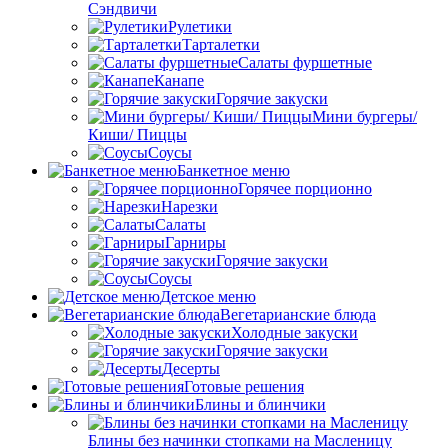
Сэндвичи
Рулетики
Тарталетки
Салаты фуршетные
Канапе
Горячие закуски
Мини бургеры/
Киши/ Пиццы
Соусы
Банкетное меню
Горячее порционно
Нарезки
Салаты
Гарниры
Горячие закуски
Соусы
Детское меню
Вегетарианские блюда
Холодные закуски
Горячие закуски
Десерты
Готовые решения
Блины и блинчики
Блины без начинки стопками на Масленицу