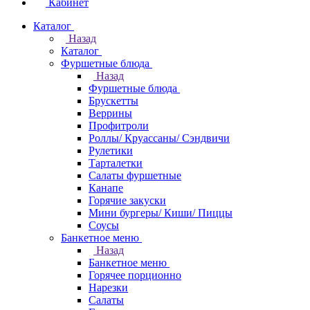
Кабинет
Каталог
Назад
Каталог
Фуршетные блюда
Назад
Фуршетные блюда
Брускетты
Веррины
Профитроли
Роллы/ Круассаны/ Сэндвичи
Рулетики
Тарталетки
Салаты фуршетные
Канапе
Горячие закуски
Мини бургеры/ Киши/ Пиццы
Соусы
Банкетное меню
Назад
Банкетное меню
Горячее порционно
Нарезки
Салаты