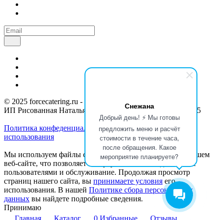
© 2025 forcecatering.ru - кейтеринг по вашим правилам
Снежана
ИП Рисованная Наталья Николаевна / ИНН 715300150555
Добрый день! ⚡ Мы готовы
Политика конфеденциальности
Согласие с условиями
предложить меню и расчёт
использования
стоимости в течение часа,
после обращения. Какое
Мы используем файлы cookie для анализа событий на нашем
мероприятие планируете?
веб-сайте, что позволяет нам улучшать взаимодействие с
пользователями и обслуживание. Продолжая просмотр
страниц нашего сайта, вы
принимаете условия
его
использования. В нашей
Политике сбора персональных
данных
вы найдете подробные сведения.
Принимаю
Главная
Каталог
0
Избранные
Отзывы