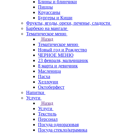
Блины и блинчики
Пиццы
Круасcаны
Бургеры и Киши
Фрукты, ягоды, орехи, печенье, сладости
Барбекю на мангале
Тематическое меню
Назад
Тематическое меню
Новый год и Рождество
ЧЕРНОЕ МЕНЮ
23 февраля, мальчишник
8 марта и девичник
Масленица
Пасха
Хеллоуин
Октоберфест
Напитки
Услуги
Назад
Услуги
Текстиль
Персонал
Посуда одноразовая
Посуда стекло/керамика