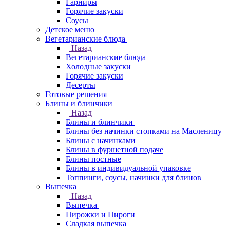
Гарниры
Горячие закуски
Соусы
Детское меню
Вегетарианские блюда
Назад
Вегетарианские блюда
Холодные закуски
Горячие закуски
Десерты
Готовые решения
Блины и блинчики
Назад
Блины и блинчики
Блины без начинки стопками на Масленицу
Блины с начинками
Блины в фуршетной подаче
Блины постные
Блины в индивидуальной упаковке
Топпинги, соусы, начинки для блинов
Выпечка
Назад
Выпечка
Пирожки и Пироги
Сладкая выпечка