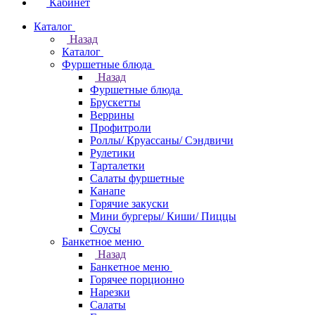
Кабинет
Каталог
Назад
Каталог
Фуршетные блюда
Назад
Фуршетные блюда
Брускетты
Веррины
Профитроли
Роллы/ Круассаны/ Сэндвичи
Рулетики
Тарталетки
Салаты фуршетные
Канапе
Горячие закуски
Мини бургеры/ Киши/ Пиццы
Соусы
Банкетное меню
Назад
Банкетное меню
Горячее порционно
Нарезки
Салаты