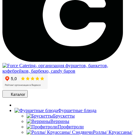
Каталог
Фуршетные блюда
Брускетты
Веррины
Профитроли
Роллы/ Круассаны/