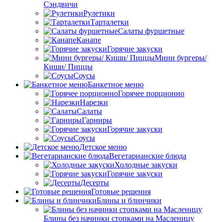
Сэндвичи
Рулетики
Тарталетки
Салаты фуршетные
Канапе
Горячие закуски
Мини бургеры/
Киши/ Пиццы
Соусы
Банкетное меню
Горячее порционно
Нарезки
Салаты
Гарниры
Горячие закуски
Соусы
Детское меню
Вегетарианские блюда
Холодные закуски
Горячие закуски
Десерты
Готовые решения
Блины и блинчики
Блины без начинки стопками на Масленицу