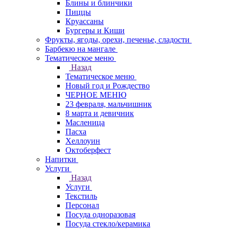
Блины и блинчики
Пиццы
Круасcаны
Бургеры и Киши
Фрукты, ягоды, орехи, печенье, сладости
Барбекю на мангале
Тематическое меню
Назад
Тематическое меню
Новый год и Рождество
ЧЕРНОЕ МЕНЮ
23 февраля, мальчишник
8 марта и девичник
Масленица
Пасха
Хеллоуин
Октоберфест
Напитки
Услуги
Назад
Услуги
Текстиль
Персонал
Посуда одноразовая
Посуда стекло/керамика