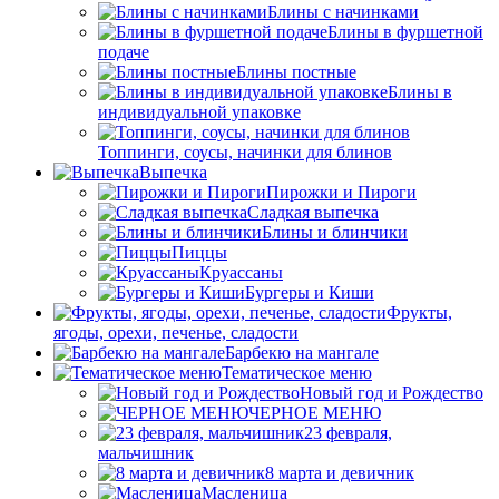
Блины с начинками
Блины в фуршетной
подаче
Блины постные
Блины в
индивидуальной упаковке
Топпинги, соусы, начинки для блинов
Выпечка
Пирожки и Пироги
Сладкая выпечка
Блины и блинчики
Пиццы
Круасcаны
Бургеры и Киши
Фрукты,
ягоды, орехи, печенье, сладости
Барбекю на мангале
Тематическое меню
Новый год и Рождество
ЧЕРНОЕ МЕНЮ
23 февраля,
мальчишник
8 марта и девичник
Масленица