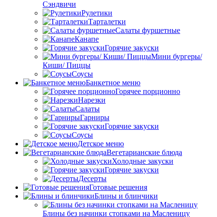
Сэндвичи
Рулетики
Тарталетки
Салаты фуршетные
Канапе
Горячие закуски
Мини бургеры/
Киши/ Пиццы
Соусы
Банкетное меню
Горячее порционно
Нарезки
Салаты
Гарниры
Горячие закуски
Соусы
Детское меню
Вегетарианские блюда
Холодные закуски
Горячие закуски
Десерты
Готовые решения
Блины и блинчики
Блины без начинки стопками на Масленицу