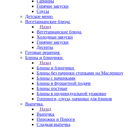
Гарниры
Горячие закуски
Соусы
Детское меню
Вегетарианские блюда
Назад
Вегетарианские блюда
Холодные закуски
Горячие закуски
Десерты
Готовые решения
Блины и блинчики
Назад
Блины и блинчики
Блины без начинки стопками на Масленицу
Блины с начинками
Блины в фуршетной подаче
Блины постные
Блины в индивидуальной упаковке
Топпинги, соусы, начинки для блинов
Выпечка
Назад
Выпечка
Пирожки и Пироги
Сладкая выпечка