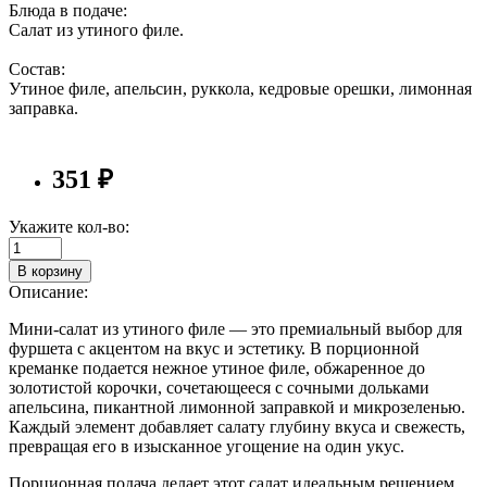
Блюда в подаче:
Салат из утиного филе.
Состав:
Утиное филе, апельсин, руккола, кедровые орешки, лимонная
заправка.
351 ₽
Укажите кол-во:
В корзину
Описание:
Мини-салат из утиного филе — это премиальный выбор для
фуршета с акцентом на вкус и эстетику. В порционной
креманке подается нежное утиное филе, обжаренное до
золотистой корочки, сочетающееся с сочными дольками
апельсина, пикантной лимонной заправкой и микрозеленью.
Каждый элемент добавляет салату глубину вкуса и свежесть,
превращая его в изысканное угощение на один укус.
Порционная подача делает этот салат идеальным решением