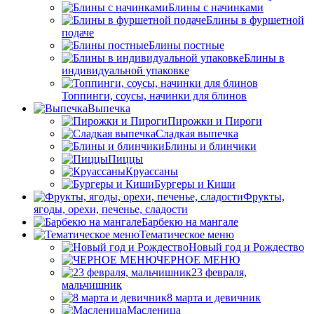
Блины с начинками
Блины в фуршетной
подаче
Блины постные
Блины в
индивидуальной упаковке
Топпинги, соусы, начинки для блинов
Выпечка
Пирожки и Пироги
Сладкая выпечка
Блины и блинчики
Пиццы
Круасcаны
Бургеры и Киши
Фрукты,
ягоды, орехи, печенье, сладости
Барбекю на мангале
Тематическое меню
Новый год и Рождество
ЧЕРНОЕ МЕНЮ
23 февраля,
мальчишник
8 марта и девичник
Масленица