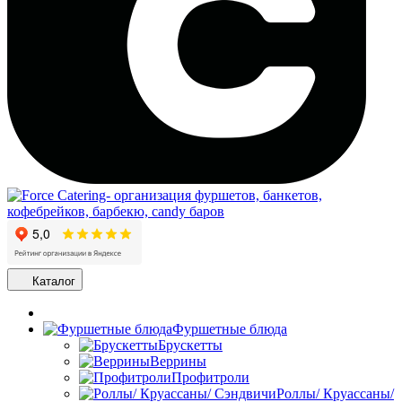
Каталог
Фуршетные блюда
Брускетты
Веррины
Профитроли
Роллы/ Круассаны/