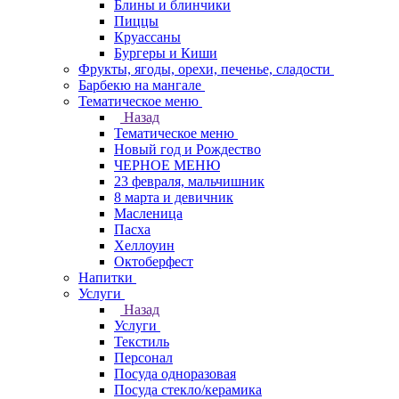
Блины и блинчики
Пиццы
Круасcаны
Бургеры и Киши
Фрукты, ягоды, орехи, печенье, сладости
Барбекю на мангале
Тематическое меню
Назад
Тематическое меню
Новый год и Рождество
ЧЕРНОЕ МЕНЮ
23 февраля, мальчишник
8 марта и девичник
Масленица
Пасха
Хеллоуин
Октоберфест
Напитки
Услуги
Назад
Услуги
Текстиль
Персонал
Посуда одноразовая
Посуда стекло/керамика