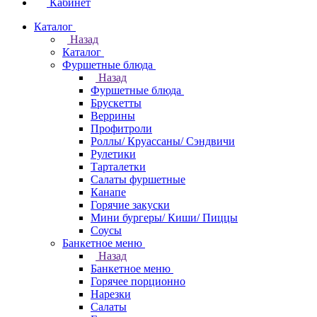
Кабинет
Каталог
Назад
Каталог
Фуршетные блюда
Назад
Фуршетные блюда
Брускетты
Веррины
Профитроли
Роллы/ Круассаны/ Сэндвичи
Рулетики
Тарталетки
Салаты фуршетные
Канапе
Горячие закуски
Мини бургеры/ Киши/ Пиццы
Соусы
Банкетное меню
Назад
Банкетное меню
Горячее порционно
Нарезки
Салаты