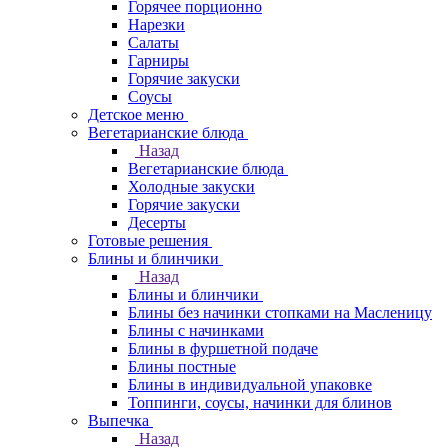
Горячее порционно
Нарезки
Салаты
Гарниры
Горячие закуски
Соусы
Детское меню
Вегетарианские блюда
Назад
Вегетарианские блюда
Холодные закуски
Горячие закуски
Десерты
Готовые решения
Блины и блинчики
Назад
Блины и блинчики
Блины без начинки стопками на Масленицу
Блины с начинками
Блины в фуршетной подаче
Блины постные
Блины в индивидуальной упаковке
Топпинги, соусы, начинки для блинов
Выпечка
Назад