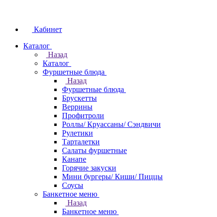
Кабинет
Каталог
Назад
Каталог
Фуршетные блюда
Назад
Фуршетные блюда
Брускетты
Веррины
Профитроли
Роллы/ Круассаны/ Сэндвичи
Рулетики
Тарталетки
Салаты фуршетные
Канапе
Горячие закуски
Мини бургеры/ Киши/ Пиццы
Соусы
Банкетное меню
Назад
Банкетное меню