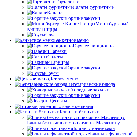
Тарталетки
Салаты фуршетные
Канапе
Горячие закуски
Мини бургеры/
Киши/ Пиццы
Соусы
Банкетное меню
Горячее порционно
Нарезки
Салаты
Гарниры
Горячие закуски
Соусы
Детское меню
Вегетарианские блюда
Холодные закуски
Горячие закуски
Десерты
Готовые решения
Блины и блинчики
Блины без начинки стопками на Масленицу
Блины с начинками
Блины в фуршетной