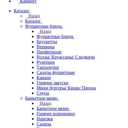
Кабинет
Каталог
Назад
Каталог
Фуршетные блюда
Назад
Фуршетные блюда
Брускетты
Веррины
Профитроли
Роллы/ Круассаны/ Сэндвичи
Рулетики
Тарталетки
Салаты фуршетные
Канапе
Горячие закуски
Мини бургеры/ Киши/ Пиццы
Соусы
Банкетное меню
Назад
Банкетное меню
Горячее порционно
Нарезки
Салаты