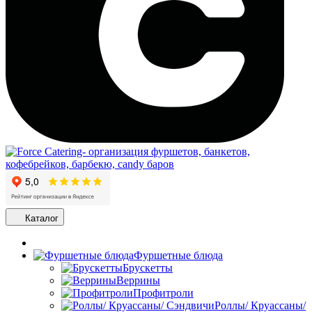
Каталог
Фуршетные блюда
Брускетты
Веррины
Профитроли
Роллы/ Круассаны/