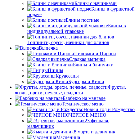
Блины с начинками
Блины в фуршетной
подаче
Блины постные
Блины в
индивидуальной упаковке
Топпинги, соусы, начинки для блинов
Выпечка
Пирожки и Пироги
Сладкая выпечка
Блины и блинчики
Пиццы
Круасcаны
Бургеры и Киши
Фрукты,
ягоды, орехи, печенье, сладости
Барбекю на мангале
Тематическое меню
Новый год и Рождество
ЧЕРНОЕ МЕНЮ
23 февраля,
мальчишник
8 марта и девичник
Масленица