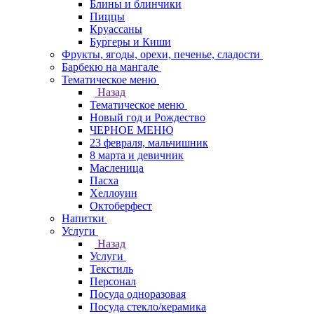
Блины и блинчики
Пиццы
Круасcаны
Бургеры и Киши
Фрукты, ягоды, орехи, печенье, сладости
Барбекю на мангале
Тематическое меню
Назад
Тематическое меню
Новый год и Рождество
ЧЕРНОЕ МЕНЮ
23 февраля, мальчишник
8 марта и девичник
Масленица
Пасха
Хеллоуин
Октоберфест
Напитки
Услуги
Назад
Услуги
Текстиль
Персонал
Посуда одноразовая
Посуда стекло/керамика