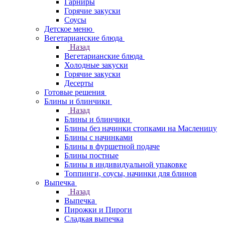
Гарниры
Горячие закуски
Соусы
Детское меню
Вегетарианские блюда
Назад
Вегетарианские блюда
Холодные закуски
Горячие закуски
Десерты
Готовые решения
Блины и блинчики
Назад
Блины и блинчики
Блины без начинки стопками на Масленицу
Блины с начинками
Блины в фуршетной подаче
Блины постные
Блины в индивидуальной упаковке
Топпинги, соусы, начинки для блинов
Выпечка
Назад
Выпечка
Пирожки и Пироги
Сладкая выпечка