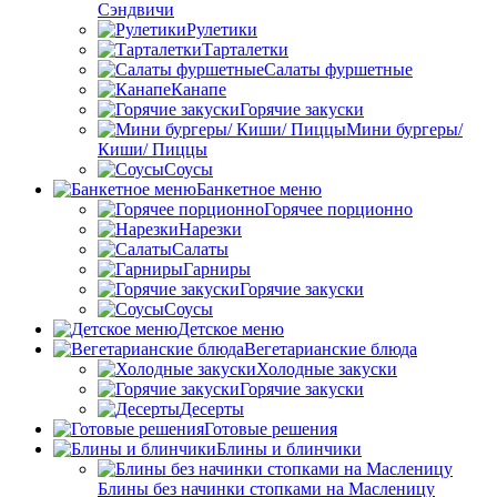
Сэндвичи
Рулетики
Тарталетки
Салаты фуршетные
Канапе
Горячие закуски
Мини бургеры/
Киши/ Пиццы
Соусы
Банкетное меню
Горячее порционно
Нарезки
Салаты
Гарниры
Горячие закуски
Соусы
Детское меню
Вегетарианские блюда
Холодные закуски
Горячие закуски
Десерты
Готовые решения
Блины и блинчики
Блины без начинки стопками на Масленицу