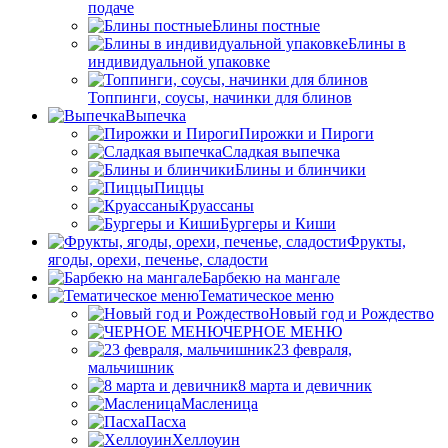
подаче
Блины постные
Блины в
индивидуальной упаковке
Топпинги, соусы, начинки для блинов
Выпечка
Пирожки и Пироги
Сладкая выпечка
Блины и блинчики
Пиццы
Круасcаны
Бургеры и Киши
Фрукты,
ягоды, орехи, печенье, сладости
Барбекю на мангале
Тематическое меню
Новый год и Рождество
ЧЕРНОЕ МЕНЮ
23 февраля,
мальчишник
8 марта и девичник
Масленица
Пасха
Хеллоуин