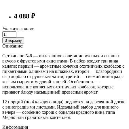
4 088 ₽
Укажите кол-во:
В корзину
Описание:
Сет канапе №6 — изысканное сочетание мясных и сырных
вкусов с фруктовыми акцентами. В набор входят три вида
канапе: первый — ароматные колечки охотничьих колбасок с
пикантными оливками на шпажках, второй — благородный
сыр дорблю с грушевым чатни, третий — свежий виноград с
козьим сыром и медовой каплей. Особенность —
использование копченых охотничьих колбасок, которые
придают блюду насыщенный древесный аромат.
12 порций (по 4 каждого вида) подаются на деревянной доске
с виноградными листьями. Идеальный выбор для винного
вечера — особенно хорош с бокалом красного вина типа
Мерло или гранатовым коктейлем.
Информация