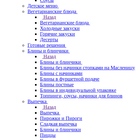
Соусы
Детское меню
Вегетарианские блюда
Назад
Вегетарианские блюда
Холодные закуски
Горячие закуски
Десерты
Готовые решения
Блины и блинчики
Назад
Блины и блинчики
Блины без начинки стопками на Масленицу
Блины с начинками
Блины в фуршетной подаче
Блины постные
Блины в индивидуальной упаковке
Топпинги, соусы, начинки для блинов
Выпечка
Назад
Выпечка
Пирожки и Пироги
Сладкая выпечка
Блины и блинчики
Пиццы