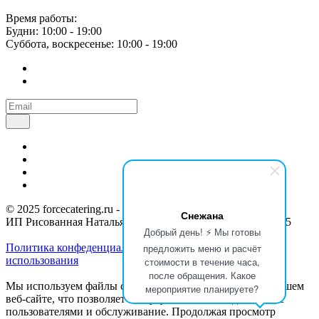
Время работы:
Будни: 10:00 - 19:00
Суббота, воскресенье: 10:00 - 19:00
© 2025 forcecatering.ru - кейтеринг по вашим правилам
Снежана
ИП Рисованная Наталья Николаевна / ИНН 715300150555
Добрый день! ⚡ Мы готовы
Политика конфеденциальности
Согласие с условиями
предложить меню и расчёт
использования
стоимости в течение часа,
после обращения. Какое
Мы используем файлы cookie для анализа событий на нашем
мероприятие планируете?
веб-сайте, что позволяет нам улучшать взаимодействие с
пользователями и обслуживание. Продолжая просмотр