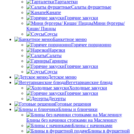
Тарталетки
Салаты фуршетные
Канапе
Горячие закуски
Мини бургеры/
Киши/ Пиццы
Соусы
Банкетное меню
Горячее порционно
Нарезки
Салаты
Гарниры
Горячие закуски
Соусы
Детское меню
Вегетарианские блюда
Холодные закуски
Горячие закуски
Десерты
Готовые решения
Блины и блинчики
Блины без начинки стопками на Масленицу
Блины с начинками
Блины в фуршетной