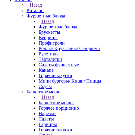
Назад
Каталог
Фуршетные блюда
Назад
Фуршетные блюда
Брускетты
Веррины
Профитроли
Роллы/ Круассаны/ Сэндвичи
Рулетики
Тарталетки
Салаты фуршетные
Канапе
Горячие закуски
Мини бургеры/ Киши/ Пиццы
Соусы
Банкетное меню
Назад
Банкетное меню
Горячее порционно
Нарезки
Салаты
Гарниры
Горячие закуски