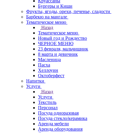
Круасcаны
Бургеры и Киши
Фрукты, ягоды, орехи, печенье, сладости
Барбекю на мангале
Тематическое меню
Назад
Тематическое меню
Новый год и Рождество
ЧЕРНОЕ МЕНЮ
23 февраля, мальчишник
8 марта и девичник
Масленица
Пасха
Хеллоуин
Октоберфест
Напитки
Услуги
Назад
Услуги
Текстиль
Персонал
Посуда одноразовая
Посуда стекло/керамика
Аренда мебели
Аренда оборудования