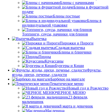
Блины с начинками
Блины в фуршетной
подаче
Блины постные
Блины в
индивидуальной упаковке
Топпинги, соусы, начинки для блинов
Выпечка
Пирожки и Пироги
Сладкая выпечка
Блины и блинчики
Пиццы
Круасcаны
Бургеры и Киши
Фрукты,
ягоды, орехи, печенье, сладости
Барбекю на мангале
Тематическое меню
Новый год и Рождество
ЧЕРНОЕ МЕНЮ
23 февраля,
мальчишник
8 марта и девичник
Масленица