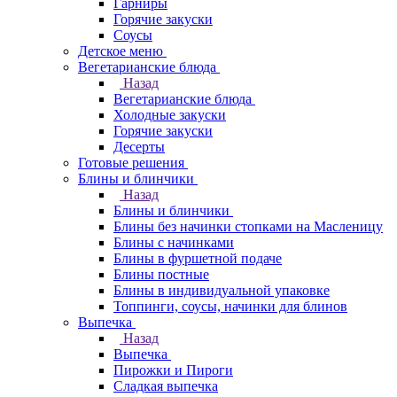
Гарниры
Горячие закуски
Соусы
Детское меню
Вегетарианские блюда
Назад
Вегетарианские блюда
Холодные закуски
Горячие закуски
Десерты
Готовые решения
Блины и блинчики
Назад
Блины и блинчики
Блины без начинки стопками на Масленицу
Блины с начинками
Блины в фуршетной подаче
Блины постные
Блины в индивидуальной упаковке
Топпинги, соусы, начинки для блинов
Выпечка
Назад
Выпечка
Пирожки и Пироги
Сладкая выпечка