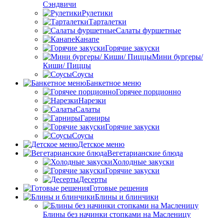
Сэндвичи
Рулетики
Тарталетки
Салаты фуршетные
Канапе
Горячие закуски
Мини бургеры/
Киши/ Пиццы
Соусы
Банкетное меню
Горячее порционно
Нарезки
Салаты
Гарниры
Горячие закуски
Соусы
Детское меню
Вегетарианские блюда
Холодные закуски
Горячие закуски
Десерты
Готовые решения
Блины и блинчики
Блины без начинки стопками на Масленицу