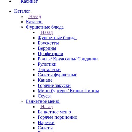
Кабинет
Каталог
Назад
Каталог
Фуршетные блюда
Назад
Фуршетные блюда
Брускетты
Веррины
Профитроли
Роллы/ Круассаны/ Сэндвичи
Рулетики
Тарталетки
Салаты фуршетные
Канапе
Горячие закуски
Мини бургеры/ Киши/ Пиццы
Соусы
Банкетное меню
Назад
Банкетное меню
Горячее порционно
Нарезки
Салаты