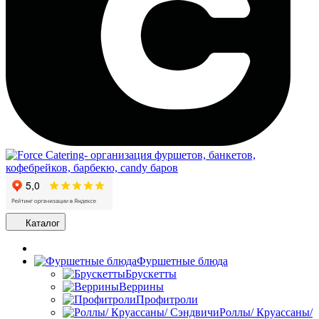
Каталог
Фуршетные блюда
Брускетты
Веррины
Профитроли
Роллы/ Круассаны/