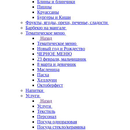
Блины и блинчики
Пиццы
Круасcаны
Бургеры и Киши
Фрукты, ягоды, орехи, печенье, сладости
Барбекю на мангале
Тематическое меню
Назад
Тематическое меню
Новый год и Рождество
ЧЕРНОЕ МЕНЮ
23 февраля, мальчишник
8 марта и девичник
Масленица
Пасха
Хеллоуин
Октоберфест
Напитки
Услуги
Назад
Услуги
Текстиль
Персонал
Посуда одноразовая
Посуда стекло/керамика