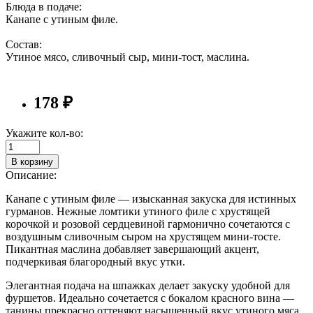
Блюда в подаче:
Канапе с утиным филе.
Состав:
Утиное мясо, сливочный сыр, мини-тост, маслина.
178 ₽
Укажите кол-во:
В корзину
Описание:
Канапе с утиным филе — изысканная закуска для истинных
гурманов. Нежные ломтики утиного филе с хрустящей
корочкой и розовой сердцевиной гармонично сочетаются с
воздушным сливочным сыром на хрустящем мини-тосте.
Пикантная маслина добавляет завершающий акцент,
подчеркивая благородный вкус утки.
Элегантная подача на шпажках делает закуску удобной для
фуршетов. Идеально сочетается с бокалом красного вина —
танины прекрасно оттеняют насыщенный вкус утиного мяса,