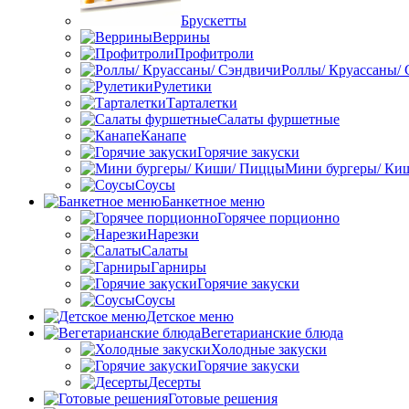
Брускетты
Веррины
Профитроли
Роллы/ Круассаны/
Рулетики
Тарталетки
Салаты фуршетные
Канапе
Горячие закуски
Мини бургеры/ Ки
Соусы
Банкетное меню
Горячее порционно
Нарезки
Салаты
Гарниры
Горячие закуски
Соусы
Детское меню
Вегетарианские блюда
Холодные закуски
Горячие закуски
Десерты
Готовые решения