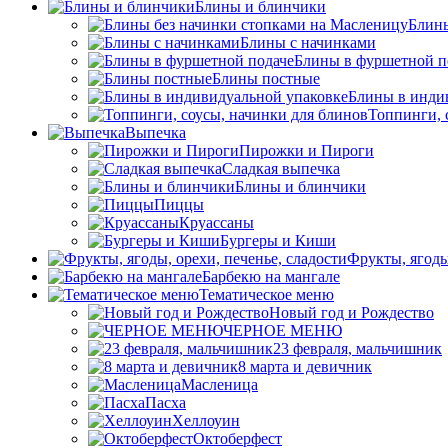
Блины и блинчики
Блины
Блины с начинками
Блины в фуршетной п
Блины постные
Блины в инди
Топпинги, 
Выпечка
Пирожки и Пироги
Сладкая выпечка
Блины и блинчики
Пиццы
Круасcаны
Бургеры и Киши
Фрукты, ягоды
Барбекю на мангале
Тематическое меню
Новый год и Рождество
ЧЕРНОЕ МЕНЮ
23 февраля, мальчишник
8 марта и девичник
Масленица
Пасха
Хеллоуин
Октоберфест