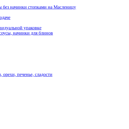
 без начинки стопками на Масленицу
одаче
видуальной упаковке
соусы, начинки для блинов
, орехи, печенье, сладости