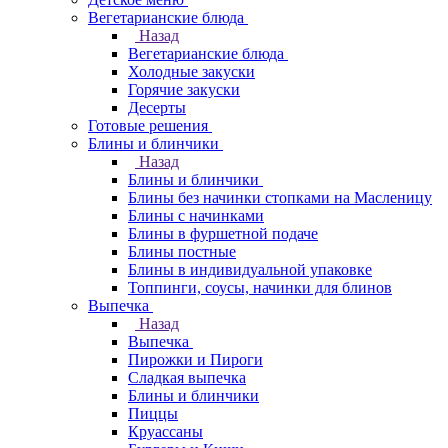
Вегетарианские блюда
Назад
Вегетарианские блюда
Холодные закуски
Горячие закуски
Десерты
Готовые решения
Блины и блинчики
Назад
Блины и блинчики
Блины без начинки стопками на Масленицу
Блины с начинками
Блины в фуршетной подаче
Блины постные
Блины в индивидуальной упаковке
Топпинги, соусы, начинки для блинов
Выпечка
Назад
Выпечка
Пирожки и Пироги
Сладкая выпечка
Блины и блинчики
Пиццы
Круасcаны