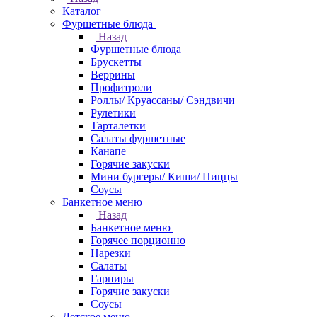
Каталог
Фуршетные блюда
Назад
Фуршетные блюда
Брускетты
Веррины
Профитроли
Роллы/ Круассаны/ Сэндвичи
Рулетики
Тарталетки
Салаты фуршетные
Канапе
Горячие закуски
Мини бургеры/ Киши/ Пиццы
Соусы
Банкетное меню
Назад
Банкетное меню
Горячее порционно
Нарезки
Салаты
Гарниры
Горячие закуски
Соусы
Детское меню