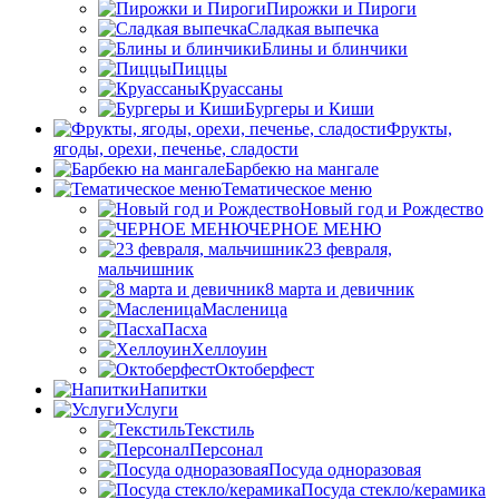
Пирожки и Пироги
Сладкая выпечка
Блины и блинчики
Пиццы
Круасcаны
Бургеры и Киши
Фрукты,
ягоды, орехи, печенье, сладости
Барбекю на мангале
Тематическое меню
Новый год и Рождество
ЧЕРНОЕ МЕНЮ
23 февраля,
мальчишник
8 марта и девичник
Масленица
Пасха
Хеллоуин
Октоберфест
Напитки
Услуги
Текстиль
Персонал
Посуда одноразовая
Посуда стекло/керамика