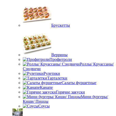
Брускетты
Веррины
Профитроли
Роллы/ Круассаны/
Сэндвичи
Рулетики
Тарталетки
Салаты фуршетные
Канапе
Горячие закуски
Мини бургеры/
Киши/ Пиццы
Соусы