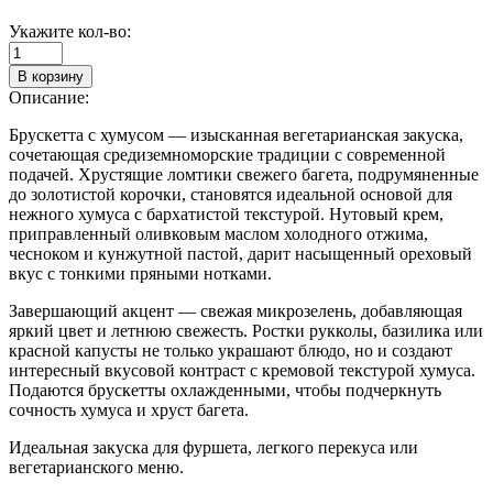
Укажите кол-во:
В корзину
Описание:
Брускетта с хумусом — изысканная вегетарианская закуска,
сочетающая средиземноморские традиции с современной
подачей. Хрустящие ломтики свежего багета, подрумяненные
до золотистой корочки, становятся идеальной основой для
нежного хумуса с бархатистой текстурой. Нутовый крем,
приправленный оливковым маслом холодного отжима,
чесноком и кунжутной пастой, дарит насыщенный ореховый
вкус с тонкими пряными нотками.
Завершающий акцент — свежая микрозелень, добавляющая
яркий цвет и летнюю свежесть. Ростки рукколы, базилика или
красной капусты не только украшают блюдо, но и создают
интересный вкусовой контраст с кремовой текстурой хумуса.
Подаются брускетты охлажденными, чтобы подчеркнуть
сочность хумуса и хруст багета.
Идеальная закуска для фуршета, легкого перекуса или
вегетарианского меню.