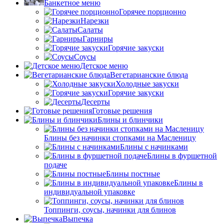
Банкетное меню
Горячее порционно
Нарезки
Салаты
Гарниры
Горячие закуски
Соусы
Детское меню
Вегетарианские блюда
Холодные закуски
Горячие закуски
Десерты
Готовые решения
Блины и блинчики
Блины без начинки стопками на Масленицу
Блины с начинками
Блины в фуршетной
подаче
Блины постные
Блины в
индивидуальной упаковке
Топпинги, соусы, начинки для блинов
Выпечка