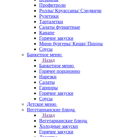
Профитроли
Роллы/ Круассаны/ Сэндвичи
Рулетики
Тарталетки
Салаты фуршетные
Канапе
Горячие закуски
Мини бургеры/ Киши/ Пиццы
Соусы
Банкетное меню
Назад
Банкетное меню
Горячее порционно
Нарезки
Салаты
Гарниры
Горячие закуски
Соусы
Детское меню
Вегетарианские блюда
Назад
Вегетарианские блюда
Холодные закуски
Горячие закуски