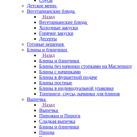
Соусы
Детское меню
Вегетарианские блюда
Назад
Вегетарианские блюда
Холодные закуски
Горячие закуски
Десерты
Готовые решения
Блины и блинчики
Назад
Блины и блинчики
Блины без начинки стопками на Масленицу
Блины с начинками
Блины в фуршетной подаче
Блины постные
Блины в индивидуальной упаковке
Топпинги, соусы, начинки для блинов
Выпечка
Назад
Выпечка
Пирожки и Пироги
Сладкая выпечка
Блины и блинчики
Пиццы