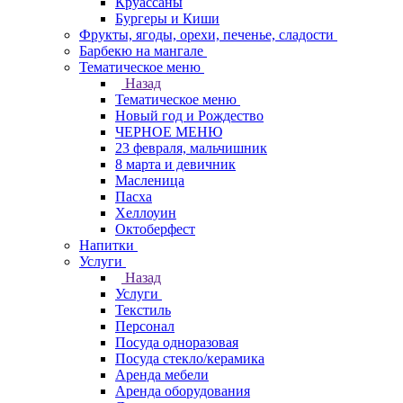
Круасcаны
Бургеры и Киши
Фрукты, ягоды, орехи, печенье, сладости
Барбекю на мангале
Тематическое меню
Назад
Тематическое меню
Новый год и Рождество
ЧЕРНОЕ МЕНЮ
23 февраля, мальчишник
8 марта и девичник
Масленица
Пасха
Хеллоуин
Октоберфест
Напитки
Услуги
Назад
Услуги
Текстиль
Персонал
Посуда одноразовая
Посуда стекло/керамика
Аренда мебели
Аренда оборудования