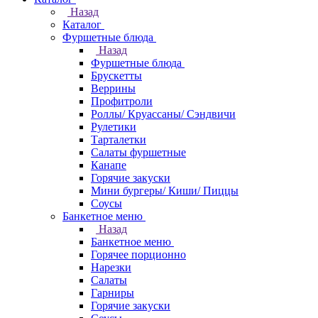
Назад
Каталог
Фуршетные блюда
Назад
Фуршетные блюда
Брускетты
Веррины
Профитроли
Роллы/ Круассаны/ Сэндвичи
Рулетики
Тарталетки
Салаты фуршетные
Канапе
Горячие закуски
Мини бургеры/ Киши/ Пиццы
Соусы
Банкетное меню
Назад
Банкетное меню
Горячее порционно
Нарезки
Салаты
Гарниры
Горячие закуски