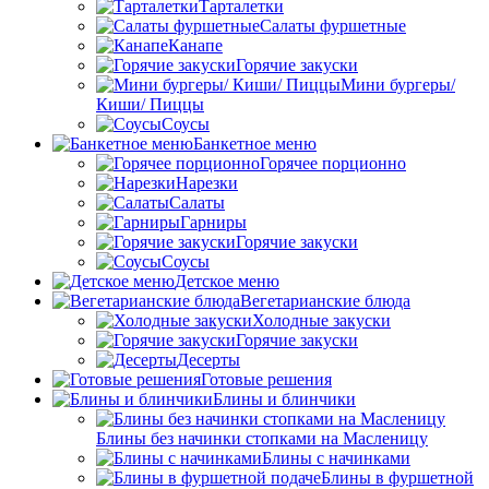
Тарталетки
Салаты фуршетные
Канапе
Горячие закуски
Мини бургеры/
Киши/ Пиццы
Соусы
Банкетное меню
Горячее порционно
Нарезки
Салаты
Гарниры
Горячие закуски
Соусы
Детское меню
Вегетарианские блюда
Холодные закуски
Горячие закуски
Десерты
Готовые решения
Блины и блинчики
Блины без начинки стопками на Масленицу
Блины с начинками
Блины в фуршетной