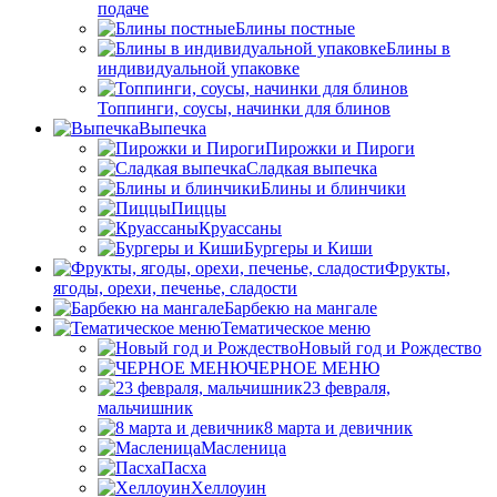
подаче
Блины постные
Блины в
индивидуальной упаковке
Топпинги, соусы, начинки для блинов
Выпечка
Пирожки и Пироги
Сладкая выпечка
Блины и блинчики
Пиццы
Круасcаны
Бургеры и Киши
Фрукты,
ягоды, орехи, печенье, сладости
Барбекю на мангале
Тематическое меню
Новый год и Рождество
ЧЕРНОЕ МЕНЮ
23 февраля,
мальчишник
8 марта и девичник
Масленица
Пасха
Хеллоуин