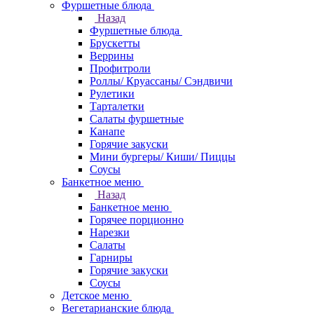
Фуршетные блюда
Назад
Фуршетные блюда
Брускетты
Веррины
Профитроли
Роллы/ Круассаны/ Сэндвичи
Рулетики
Тарталетки
Салаты фуршетные
Канапе
Горячие закуски
Мини бургеры/ Киши/ Пиццы
Соусы
Банкетное меню
Назад
Банкетное меню
Горячее порционно
Нарезки
Салаты
Гарниры
Горячие закуски
Соусы
Детское меню
Вегетарианские блюда