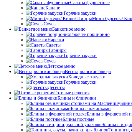
Салаты фуршетные
Канапе
Горячие закуски
Мини бургеры/ Ки
Соусы
Банкетное меню
Горячее порционно
Нарезки
Салаты
Гарниры
Горячие закуски
Соусы
Детское меню
Вегетарианские блюда
Холодные закуски
Горячие закуски
Десерты
Готовые решения
Блины и блинчики
Блины
Блины с начинками
Блины в фуршетной п
Блины постные
Блины в инди
Топпинги, 