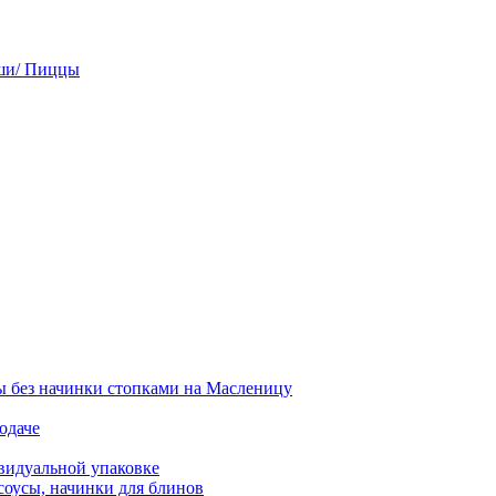
ши/ Пиццы
 без начинки стопками на Масленицу
одаче
видуальной упаковке
соусы, начинки для блинов