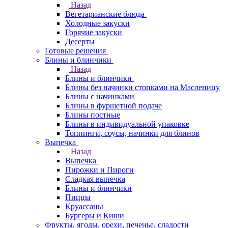
Назад
Вегетарианские блюда
Холодные закуски
Горячие закуски
Десерты
Готовые решения
Блины и блинчики
Назад
Блины и блинчики
Блины без начинки стопками на Масленицу
Блины с начинками
Блины в фуршетной подаче
Блины постные
Блины в индивидуальной упаковке
Топпинги, соусы, начинки для блинов
Выпечка
Назад
Выпечка
Пирожки и Пироги
Сладкая выпечка
Блины и блинчики
Пиццы
Круасcаны
Бургеры и Киши
Фрукты, ягоды, орехи, печенье, сладости