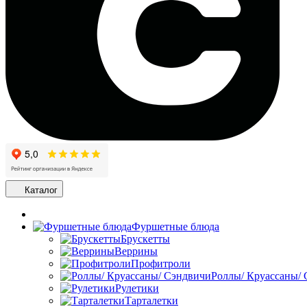
Каталог
Фуршетные блюда
Брускетты
Веррины
Профитроли
Роллы/ Круассаны/
Рулетики
Тарталетки