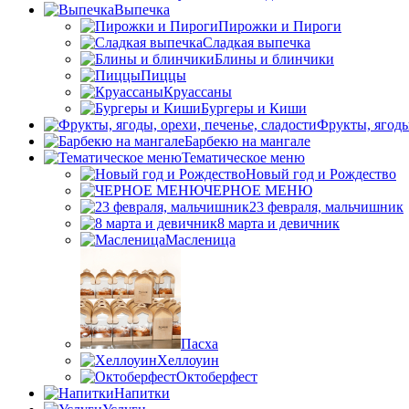
Выпечка
Пирожки и Пироги
Сладкая выпечка
Блины и блинчики
Пиццы
Круасcаны
Бургеры и Киши
Фрукты, ягоды
Барбекю на мангале
Тематическое меню
Новый год и Рождество
ЧЕРНОЕ МЕНЮ
23 февраля, мальчишник
8 марта и девичник
Масленица
Пасха
Хеллоуин
Октоберфест
Напитки