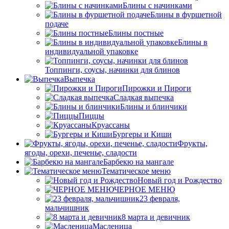
Блины с начинками
Блины в фуршетной
подаче
Блины постные
Блины в
индивидуальной упаковке
Топпинги, соусы, начинки для блинов
Выпечка
Пирожки и Пироги
Сладкая выпечка
Блины и блинчики
Пиццы
Круасcаны
Бургеры и Киши
Фрукты,
ягоды, орехи, печенье, сладости
Барбекю на мангале
Тематическое меню
Новый год и Рождество
ЧЕРНОЕ МЕНЮ
23 февраля,
мальчишник
8 марта и девичник
Масленица