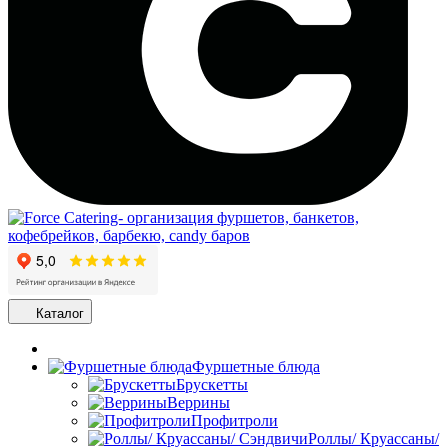
Каталог
Фуршетные блюда
Брускетты
Веррины
Профитроли
Роллы/ Круассаны/