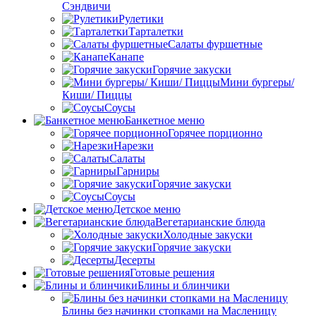
Сэндвичи
Рулетики
Тарталетки
Салаты фуршетные
Канапе
Горячие закуски
Мини бургеры/
Киши/ Пиццы
Соусы
Банкетное меню
Горячее порционно
Нарезки
Салаты
Гарниры
Горячие закуски
Соусы
Детское меню
Вегетарианские блюда
Холодные закуски
Горячие закуски
Десерты
Готовые решения
Блины и блинчики
Блины без начинки стопками на Масленицу