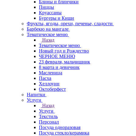
Блины и блинчики
Пиццы
Круасcаны
Бургеры и Киши
Фрукты, ягоды, орехи, печенье, сладости
Барбекю на мангале
Тематическое меню
Назад
Тематическое меню
Новый год и Рождество
ЧЕРНОЕ МЕНЮ
23 февраля, мальчишник
8 марта и девичник
Масленица
Пасха
Хеллоуин
Октоберфест
Напитки
Услуги
Назад
Услуги
Текстиль
Персонал
Посуда одноразовая
Посуда стекло/керамика