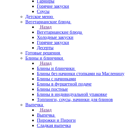
Гарниры
Горячие закуски
Соусы
Детское меню
Вегетарианские блюда
Назад
Вегетарианские блюда
Холодные закуски
Горячие закуски
Десерты
Готовые решения
Блины и блинчики
Назад
Блины и блинчики
Блины без начинки стопками на Масленицу
Блины с начинками
Блины в фуршетной подаче
Блины постные
Блины в индивидуальной упаковке
Топпинги, соусы, начинки для блинов
Выпечка
Назад
Выпечка
Пирожки и Пироги
Сладкая выпечка