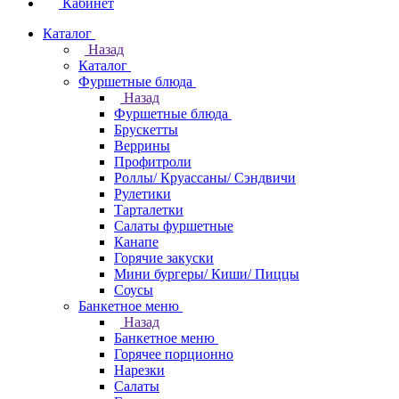
Кабинет
Каталог
Назад
Каталог
Фуршетные блюда
Назад
Фуршетные блюда
Брускетты
Веррины
Профитроли
Роллы/ Круассаны/ Сэндвичи
Рулетики
Тарталетки
Салаты фуршетные
Канапе
Горячие закуски
Мини бургеры/ Киши/ Пиццы
Соусы
Банкетное меню
Назад
Банкетное меню
Горячее порционно
Нарезки
Салаты