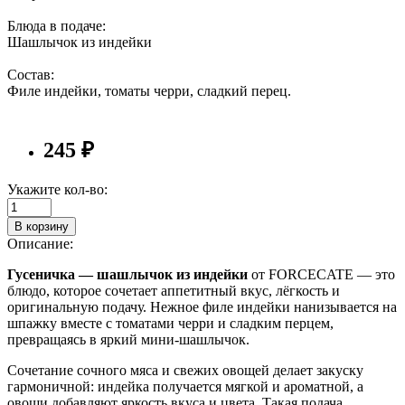
Блюда в подаче:
Шашлычок из индейки
Состав:
Филе индейки, томаты черри, сладкий перец.
245 ₽
Укажите кол-во:
В корзину
Описание:
Гусеничка — шашлычок из индейки
от FORCECATE — это
блюдо, которое сочетает аппетитный вкус, лёгкость и
оригинальную подачу. Нежное филе индейки нанизывается на
шпажку вместе с томатами черри и сладким перцем,
превращаясь в яркий мини-шашлычок.
Сочетание сочного мяса и свежих овощей делает закуску
гармоничной: индейка получается мягкой и ароматной, а
овощи добавляют яркость вкуса и цвета. Такая подача