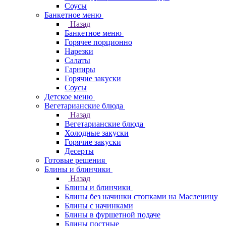
Соусы
Банкетное меню
Назад
Банкетное меню
Горячее порционно
Нарезки
Салаты
Гарниры
Горячие закуски
Соусы
Детское меню
Вегетарианские блюда
Назад
Вегетарианские блюда
Холодные закуски
Горячие закуски
Десерты
Готовые решения
Блины и блинчики
Назад
Блины и блинчики
Блины без начинки стопками на Масленицу
Блины с начинками
Блины в фуршетной подаче
Блины постные