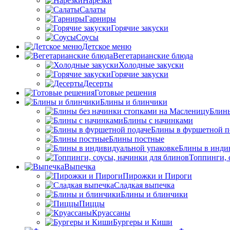
Нарезки
Салаты
Гарниры
Горячие закуски
Соусы
Детское меню
Вегетарианские блюда
Холодные закуски
Горячие закуски
Десерты
Готовые решения
Блины и блинчики
Блины
Блины с начинками
Блины в фуршетной п
Блины постные
Блины в инди
Топпинги, 
Выпечка
Пирожки и Пироги
Сладкая выпечка
Блины и блинчики
Пиццы
Круасcаны
Бургеры и Киши