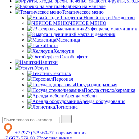
Фрукты, ягоды
Барбекю на мангале
Тематическое меню
Новый год и Рождество
ЧЕРНОЕ МЕНЮ
23 февраля, мальчишник
8 марта и девичник
Масленица
Пасха
Хеллоуин
Октоберфест
Напитки
Услуги
Текстиль
Персонал
Посуда одноразовая
Посуда стекло/керамика
Аренда мебели
Аренда оборудования
Логистика
+7 (977) 579-60-77
горячая линия
+7 (977) 579-60-77
горячая линия