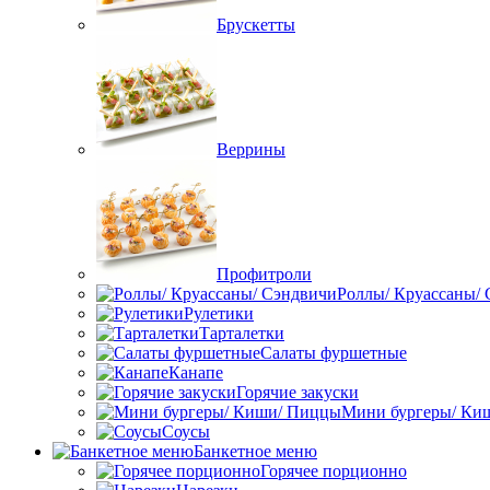
Брускетты
Веррины
Профитроли
Роллы/ Круассаны/
Рулетики
Тарталетки
Салаты фуршетные
Канапе
Горячие закуски
Мини бургеры/ Ки
Соусы
Банкетное меню
Горячее порционно