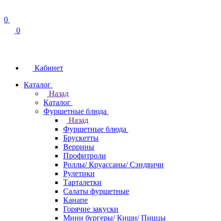
0
0
Кабинет
Каталог
Назад
Каталог
Фуршетные блюда
Назад
Фуршетные блюда
Брускетты
Веррины
Профитроли
Роллы/ Круассаны/ Сэндвичи
Рулетики
Тарталетки
Салаты фуршетные
Канапе
Горячие закуски
Мини бургеры/ Киши/ Пиццы