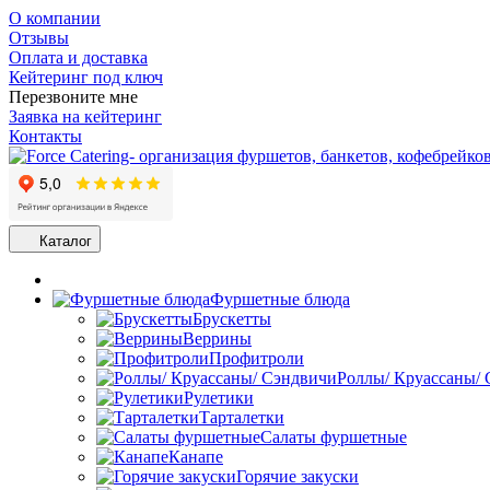
О компании
Отзывы
Оплата и доставка
Кейтеринг под ключ
Перезвоните мне
Заявка на кейтеринг
Контакты
Каталог
Фуршетные блюда
Брускетты
Веррины
Профитроли
Роллы/ Круассаны/
Рулетики
Тарталетки
Салаты фуршетные
Канапе
Горячие закуски