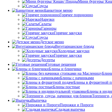
Мини бургеры/ Ки
Соусы
Банкетное меню
Горячее порционно
Нарезки
Салаты
Гарниры
Горячие закуски
Соусы
Детское меню
Вегетарианские блюда
Холодные закуски
Горячие закуски
Десерты
Готовые решения
Блины и блинчики
Блины
Блины с начинками
Блины в фуршетной п
Блины постные
Блины в инди
Топпинги, 
Выпечка
Пирожки и Пироги
Сладкая выпечка