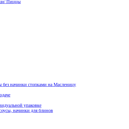
ши/ Пиццы
 без начинки стопками на Масленицу
одаче
видуальной упаковке
соусы, начинки для блинов