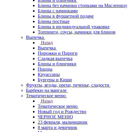
Блины и блинчики
Блины без начинки стопками на Масленицу
Блины с начинками
Блины в фуршетной подаче
Блины постные
Блины в индивидуальной упаковке
Топпинги, соусы, начинки для блинов
Выпечка
Назад
Выпечка
Пирожки и Пироги
Сладкая выпечка
Блины и блинчики
Пиццы
Круасcаны
Бургеры и Киши
Фрукты, ягоды, орехи, печенье, сладости
Барбекю на мангале
Тематическое меню
Назад
Тематическое меню
Новый год и Рождество
ЧЕРНОЕ МЕНЮ
23 февраля, мальчишник
8 марта и девичник