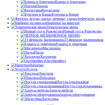
Блины и блинчики
Пиццы
Круасcаны
Бургеры и Киши
Фрукты, ягоды
Барбекю на мангале
Тематическое меню
Новый год и Рождество
ЧЕРНОЕ МЕНЮ
23 февраля, мальчишник
8 марта и девичник
Масленица
Пасха
Хеллоуин
Октоберфест
Напитки
Услуги
Текстиль
Персонал
Посуда одноразовая
Посуда стекло/керамика
Аренда мебели
Аренда оборудования
Логистика