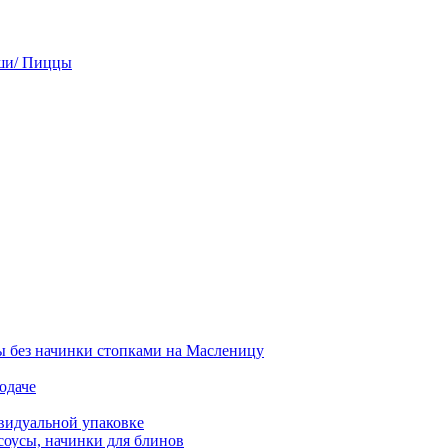
ши/ Пиццы
 без начинки стопками на Масленицу
одаче
видуальной упаковке
соусы, начинки для блинов