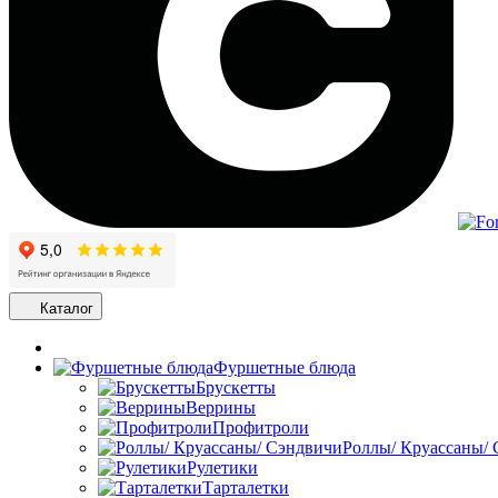
Каталог
Фуршетные блюда
Брускетты
Веррины
Профитроли
Роллы/ Круассаны/
Рулетики
Тарталетки