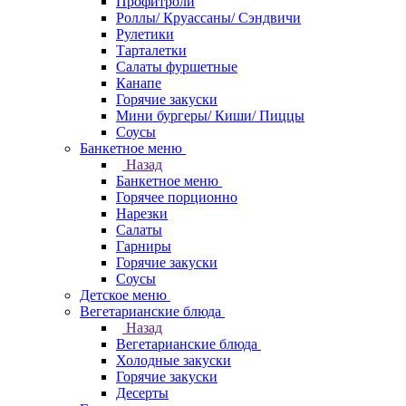
Профитроли
Роллы/ Круассаны/ Сэндвичи
Рулетики
Тарталетки
Салаты фуршетные
Канапе
Горячие закуски
Мини бургеры/ Киши/ Пиццы
Соусы
Банкетное меню
Назад
Банкетное меню
Горячее порционно
Нарезки
Салаты
Гарниры
Горячие закуски
Соусы
Детское меню
Вегетарианские блюда
Назад
Вегетарианские блюда
Холодные закуски
Горячие закуски
Десерты