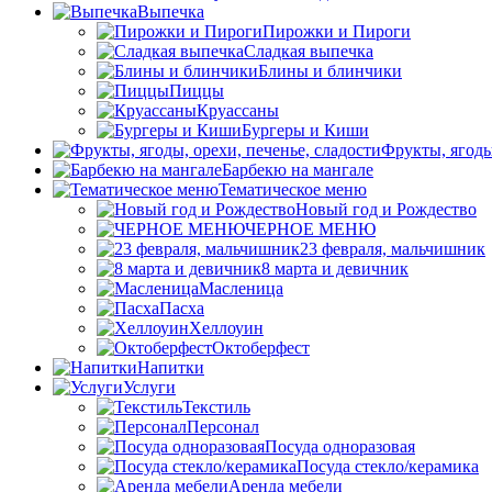
Выпечка
Пирожки и Пироги
Сладкая выпечка
Блины и блинчики
Пиццы
Круасcаны
Бургеры и Киши
Фрукты, ягоды
Барбекю на мангале
Тематическое меню
Новый год и Рождество
ЧЕРНОЕ МЕНЮ
23 февраля, мальчишник
8 марта и девичник
Масленица
Пасха
Хеллоуин
Октоберфест
Напитки
Услуги
Текстиль
Персонал
Посуда одноразовая
Посуда стекло/керамика
Аренда мебели