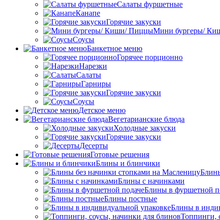
Салаты фуршетные
Канапе
Горячие закуски
Мини бургеры/ Ки
Соусы
Банкетное меню
Горячее порционно
Нарезки
Салаты
Гарниры
Горячие закуски
Соусы
Детское меню
Вегетарианские блюда
Холодные закуски
Горячие закуски
Десерты
Готовые решения
Блины и блинчики
Блины
Блины с начинками
Блины в фуршетной п
Блины постные
Блины в инди
Топпинги, 