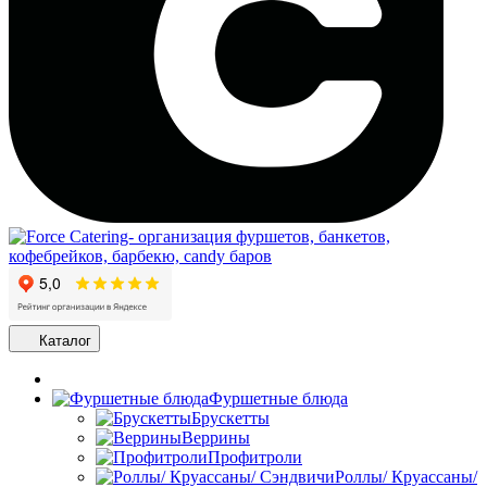
Каталог
Фуршетные блюда
Брускетты
Веррины
Профитроли
Роллы/ Круассаны/