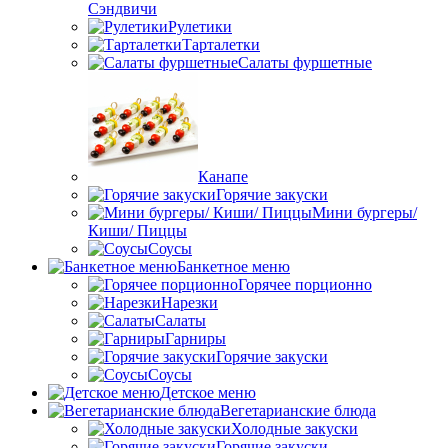
Сэндвичи
Рулетики
Тарталетки
Салаты фуршетные
Канапе
Горячие закуски
Мини бургеры/
Киши/ Пиццы
Соусы
Банкетное меню
Горячее порционно
Нарезки
Салаты
Гарниры
Горячие закуски
Соусы
Детское меню
Вегетарианские блюда
Холодные закуски
Горячие закуски