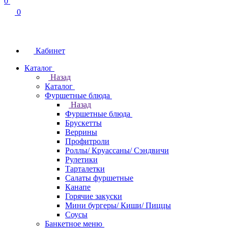
0
0
Кабинет
Каталог
Назад
Каталог
Фуршетные блюда
Назад
Фуршетные блюда
Брускетты
Веррины
Профитроли
Роллы/ Круассаны/ Сэндвичи
Рулетики
Тарталетки
Салаты фуршетные
Канапе
Горячие закуски
Мини бургеры/ Киши/ Пиццы
Соусы
Банкетное меню