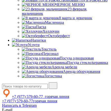
Новый год и Рождество
ЧЕРНОЕ МЕНЮ
23 февраля,
мальчишник
8 марта и девичник
Масленица
Пасха
Хеллоуин
Октоберфест
Напитки
Услуги
Текстиль
Персонал
Посуда одноразовая
Посуда стекло/керамика
Аренда мебели
Аренда оборудования
Логистика
+7 (977) 579-60-77
горячая линия
+7 (977) 579-60-77
горячая линия
Написать в Telegram
E-mail