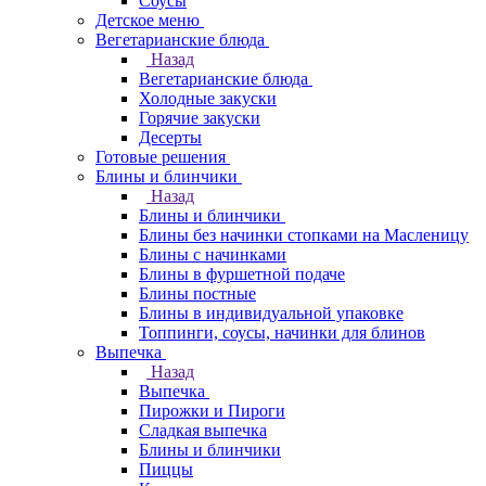
Соусы
Детское меню
Вегетарианские блюда
Назад
Вегетарианские блюда
Холодные закуски
Горячие закуски
Десерты
Готовые решения
Блины и блинчики
Назад
Блины и блинчики
Блины без начинки стопками на Масленицу
Блины с начинками
Блины в фуршетной подаче
Блины постные
Блины в индивидуальной упаковке
Топпинги, соусы, начинки для блинов
Выпечка
Назад
Выпечка
Пирожки и Пироги
Сладкая выпечка
Блины и блинчики
Пиццы