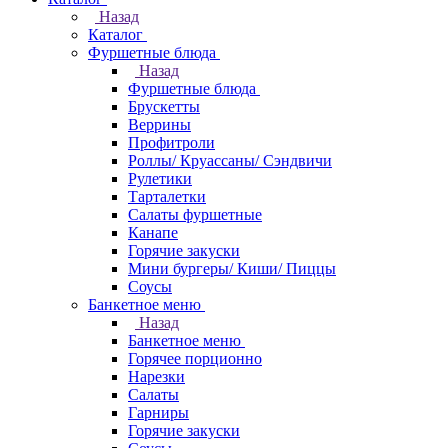
Назад
Каталог
Фуршетные блюда
Назад
Фуршетные блюда
Брускетты
Веррины
Профитроли
Роллы/ Круассаны/ Сэндвичи
Рулетики
Тарталетки
Салаты фуршетные
Канапе
Горячие закуски
Мини бургеры/ Киши/ Пиццы
Соусы
Банкетное меню
Назад
Банкетное меню
Горячее порционно
Нарезки
Салаты
Гарниры
Горячие закуски