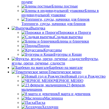
подаче
Блины постные
Блины в
индивидуальной упаковке
Топпинги, соусы, начинки для блинов
Выпечка
Пирожки и Пироги
Сладкая выпечка
Блины и блинчики
Пиццы
Круасcаны
Бургеры и Киши
Фрукты,
ягоды, орехи, печенье, сладости
Барбекю на мангале
Тематическое меню
Новый год и Рождество
ЧЕРНОЕ МЕНЮ
23 февраля,
мальчишник
8 марта и девичник
Масленица
Пасха
Хеллоуин