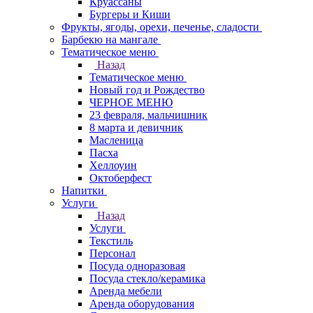
Круасcаны
Бургеры и Киши
Фрукты, ягоды, орехи, печенье, сладости
Барбекю на мангале
Тематическое меню
Назад
Тематическое меню
Новый год и Рождество
ЧЕРНОЕ МЕНЮ
23 февраля, мальчишник
8 марта и девичник
Масленица
Пасха
Хеллоуин
Октоберфест
Напитки
Услуги
Назад
Услуги
Текстиль
Персонал
Посуда одноразовая
Посуда стекло/керамика
Аренда мебели
Аренда оборудования