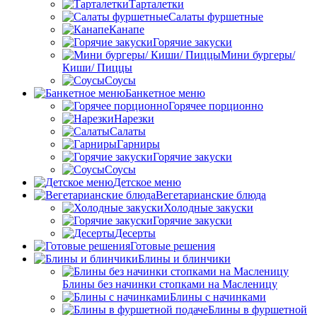
Тарталетки
Салаты фуршетные
Канапе
Горячие закуски
Мини бургеры/
Киши/ Пиццы
Соусы
Банкетное меню
Горячее порционно
Нарезки
Салаты
Гарниры
Горячие закуски
Соусы
Детское меню
Вегетарианские блюда
Холодные закуски
Горячие закуски
Десерты
Готовые решения
Блины и блинчики
Блины без начинки стопками на Масленицу
Блины с начинками
Блины в фуршетной