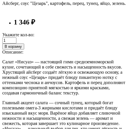
Айсберг, соус "Цезарь", картофель, перец, тунец, яйцо, зелень.
1 346 ₽
Укажите кол-во:
В корзину
Описание:
Салат «Нисуаз» — настоящий гимн средиземноморской
кухне, сочетающий в себе свежесть и насыщенность вкусов.
Хрустящий айсберг создаёт лёгкую и освежающую основу, а
нежный соус «Цезарь» придаёт блюду пикантную нотку с
оттенками чеснока и анчоусов. Картофель и перец дополняют
композицию приятной мягкостью и яркими красками,
создавая гармоничный баланс текстур.
Главный акцент салата — сочный тунец, который богат
полезными омега-3 жирными кислотами и придаёт блюду
изысканный вкус моря. Варёное яйцо добавляет сливочной
нежности и насыщенности, а свежая зелень — аромат и
свежесть, которая завершает это кулинарное произведение.
«Нисуаз» — идеальный выбор для тех, кто ценит лёгкость и