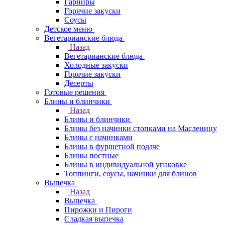
Гарниры
Горячие закуски
Соусы
Детское меню
Вегетарианские блюда
Назад
Вегетарианские блюда
Холодные закуски
Горячие закуски
Десерты
Готовые решения
Блины и блинчики
Назад
Блины и блинчики
Блины без начинки стопками на Масленицу
Блины с начинками
Блины в фуршетной подаче
Блины постные
Блины в индивидуальной упаковке
Топпинги, соусы, начинки для блинов
Выпечка
Назад
Выпечка
Пирожки и Пироги
Сладкая выпечка