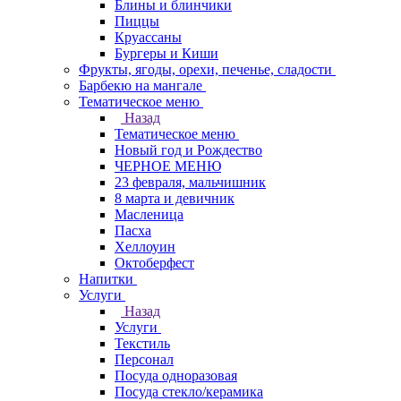
Блины и блинчики
Пиццы
Круасcаны
Бургеры и Киши
Фрукты, ягоды, орехи, печенье, сладости
Барбекю на мангале
Тематическое меню
Назад
Тематическое меню
Новый год и Рождество
ЧЕРНОЕ МЕНЮ
23 февраля, мальчишник
8 марта и девичник
Масленица
Пасха
Хеллоуин
Октоберфест
Напитки
Услуги
Назад
Услуги
Текстиль
Персонал
Посуда одноразовая
Посуда стекло/керамика