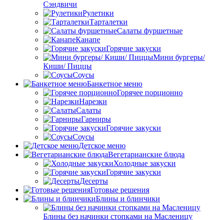
Сэндвичи
Рулетики
Тарталетки
Салаты фуршетные
Канапе
Горячие закуски
Мини бургеры/
Киши/ Пиццы
Соусы
Банкетное меню
Горячее порционно
Нарезки
Салаты
Гарниры
Горячие закуски
Соусы
Детское меню
Вегетарианские блюда
Холодные закуски
Горячие закуски
Десерты
Готовые решения
Блины и блинчики
Блины без начинки стопками на Масленицу