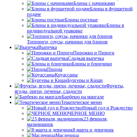
Блины с начинками
Блины в фуршетной
подаче
Блины постные
Блины в
индивидуальной упаковке
Топпинги, соусы, начинки для блинов
Выпечка
Пирожки и Пироги
Сладкая выпечка
Блины и блинчики
Пиццы
Круасcаны
Бургеры и Киши
Фрукты,
ягоды, орехи, печенье, сладости
Барбекю на мангале
Тематическое меню
Новый год и Рождество
ЧЕРНОЕ МЕНЮ
23 февраля,
мальчишник
8 марта и девичник
Масленица