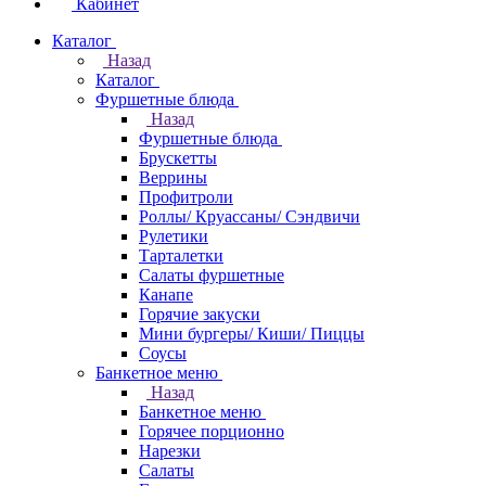
Кабинет
Каталог
Назад
Каталог
Фуршетные блюда
Назад
Фуршетные блюда
Брускетты
Веррины
Профитроли
Роллы/ Круассаны/ Сэндвичи
Рулетики
Тарталетки
Салаты фуршетные
Канапе
Горячие закуски
Мини бургеры/ Киши/ Пиццы
Соусы
Банкетное меню
Назад
Банкетное меню
Горячее порционно
Нарезки
Салаты