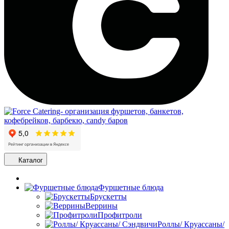
Каталог
Фуршетные блюда
Брускетты
Веррины
Профитроли
Роллы/ Круассаны/