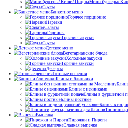
Мини бургеры/ Ки
Соусы
Банкетное меню
Горячее порционно
Нарезки
Салаты
Гарниры
Горячие закуски
Соусы
Детское меню
Вегетарианские блюда
Холодные закуски
Горячие закуски
Десерты
Готовые решения
Блины и блинчики
Блины
Блины с начинками
Блины в фуршетной п
Блины постные
Блины в инди
Топпинги, 
Выпечка
Пирожки и Пироги
Сладкая выпечка