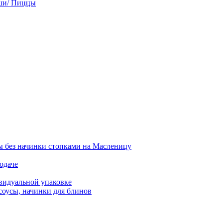
ши/ Пиццы
 без начинки стопками на Масленицу
одаче
видуальной упаковке
соусы, начинки для блинов