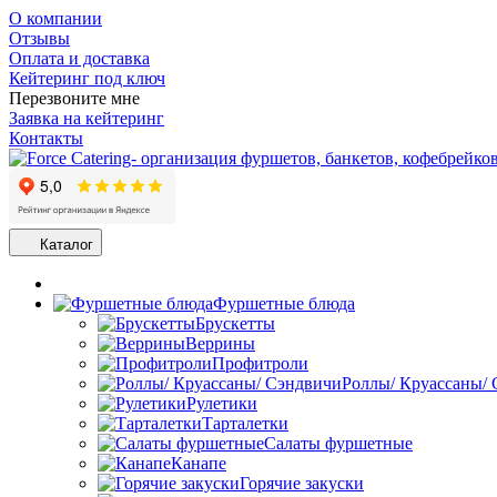
О компании
Отзывы
Оплата и доставка
Кейтеринг под ключ
Перезвоните мне
Заявка на кейтеринг
Контакты
Каталог
Фуршетные блюда
Брускетты
Веррины
Профитроли
Роллы/ Круассаны/
Рулетики
Тарталетки
Салаты фуршетные
Канапе
Горячие закуски