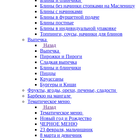
Блины и блинчики
Блины без начинки стопками на Масленицу
Блины с начинками
Блины в фуршетной подаче
Блины постные
Блины в индивидуальной упаковке
Топпинги, соусы, начинки для блинов
Выпечка
Назад
Выпечка
Пирожки и Пироги
Сладкая выпечка
Блины и блинчики
Пиццы
Круасcаны
Бургеры и Киши
Фрукты, ягоды, орехи, печенье, сладости
Барбекю на мангале
Тематическое меню
Назад
Тематическое меню
Новый год и Рождество
ЧЕРНОЕ МЕНЮ
23 февраля, мальчишник
8 марта и девичник