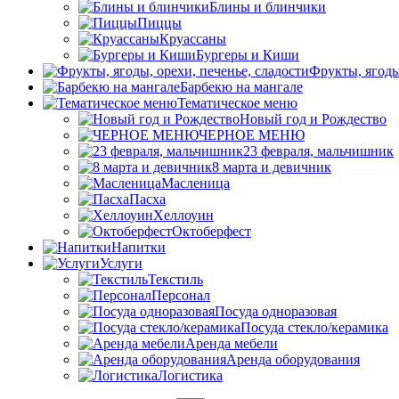
Блины и блинчики
Пиццы
Круасcаны
Бургеры и Киши
Фрукты, ягоды
Барбекю на мангале
Тематическое меню
Новый год и Рождество
ЧЕРНОЕ МЕНЮ
23 февраля, мальчишник
8 марта и девичник
Масленица
Пасха
Хеллоуин
Октоберфест
Напитки
Услуги
Текстиль
Персонал
Посуда одноразовая
Посуда стекло/керамика
Аренда мебели
Аренда оборудования
Логистика