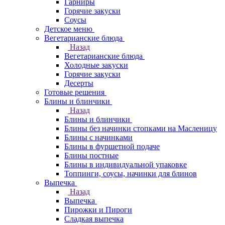
Гарниры
Горячие закуски
Соусы
Детское меню
Вегетарианские блюда
Назад
Вегетарианские блюда
Холодные закуски
Горячие закуски
Десерты
Готовые решения
Блины и блинчики
Назад
Блины и блинчики
Блины без начинки стопками на Масленицу
Блины с начинками
Блины в фуршетной подаче
Блины постные
Блины в индивидуальной упаковке
Топпинги, соусы, начинки для блинов
Выпечка
Назад
Выпечка
Пирожки и Пироги
Сладкая выпечка