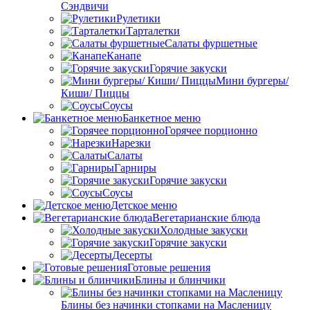
Сэндвичи
Рулетики
Тарталетки
Салаты фуршетные
Канапе
Горячие закуски
Мини бургеры/
Киши/ Пиццы
Соусы
Банкетное меню
Горячее порционно
Нарезки
Салаты
Гарниры
Горячие закуски
Соусы
Детское меню
Вегетарианские блюда
Холодные закуски
Горячие закуски
Десерты
Готовые решения
Блины и блинчики
Блины без начинки стопками на Масленицу