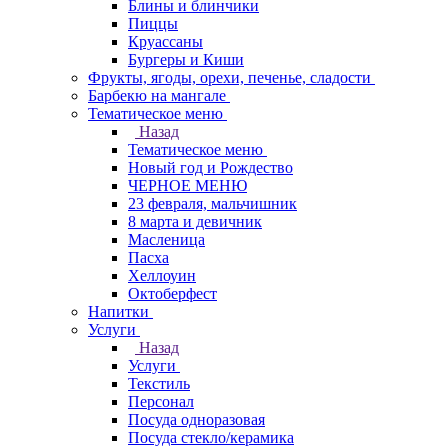
Блины и блинчики
Пиццы
Круасcаны
Бургеры и Киши
Фрукты, ягоды, орехи, печенье, сладости
Барбекю на мангале
Тематическое меню
Назад
Тематическое меню
Новый год и Рождество
ЧЕРНОЕ МЕНЮ
23 февраля, мальчишник
8 марта и девичник
Масленица
Пасха
Хеллоуин
Октоберфест
Напитки
Услуги
Назад
Услуги
Текстиль
Персонал
Посуда одноразовая
Посуда стекло/керамика