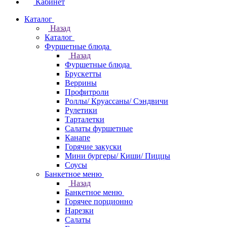
Кабинет
Каталог
Назад
Каталог
Фуршетные блюда
Назад
Фуршетные блюда
Брускетты
Веррины
Профитроли
Роллы/ Круассаны/ Сэндвичи
Рулетики
Тарталетки
Салаты фуршетные
Канапе
Горячие закуски
Мини бургеры/ Киши/ Пиццы
Соусы
Банкетное меню
Назад
Банкетное меню
Горячее порционно
Нарезки
Салаты