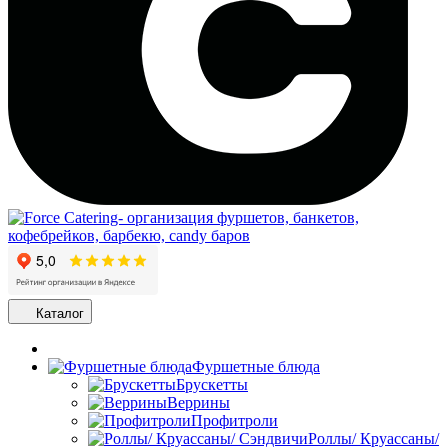
Каталог
Фуршетные блюда
Брускетты
Веррины
Профитроли
Роллы/ Круассаны/