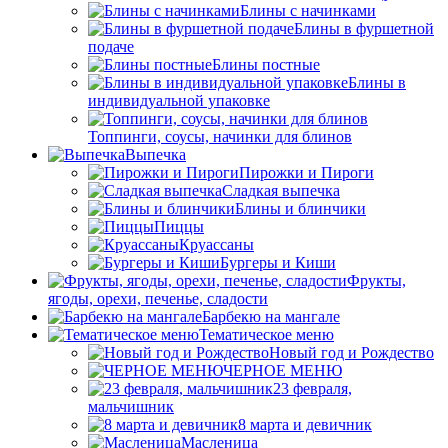
Блины с начинками
Блины в фуршетной
подаче
Блины постные
Блины в
индивидуальной упаковке
Топпинги, соусы, начинки для блинов
Выпечка
Пирожки и Пироги
Сладкая выпечка
Блины и блинчики
Пиццы
Круасcаны
Бургеры и Киши
Фрукты,
ягоды, орехи, печенье, сладости
Барбекю на мангале
Тематическое меню
Новый год и Рождество
ЧЕРНОЕ МЕНЮ
23 февраля,
мальчишник
8 марта и девичник
Масленица