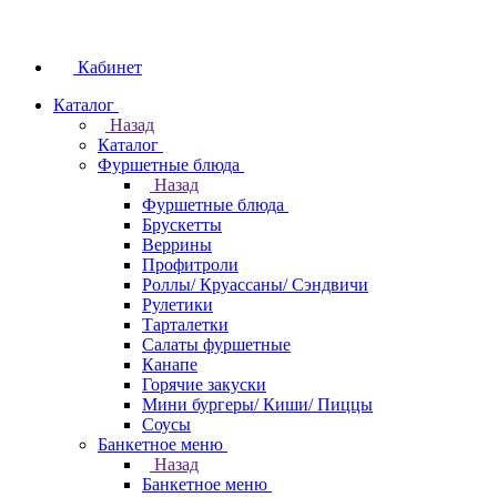
Кабинет
Каталог
Назад
Каталог
Фуршетные блюда
Назад
Фуршетные блюда
Брускетты
Веррины
Профитроли
Роллы/ Круассаны/ Сэндвичи
Рулетики
Тарталетки
Салаты фуршетные
Канапе
Горячие закуски
Мини бургеры/ Киши/ Пиццы
Соусы
Банкетное меню
Назад
Банкетное меню