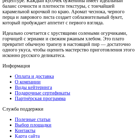
рецептуре. Каждый кусочек буженины имеет идеальный
баланс сочности и плотности текстуры, с тончайшей
карамельной корочкой по краю. Аромат чеснока, черного
перца и лаврового листа создает соблазнительный букет,
который пробуждает аппетит с первого взгляда.
Идеально сочетается с хрустящими солеными огурчиками,
горчицей с зернами и свежим ржаным хлебом. Это плато
превратит обычную трапезу в настоящий пир — достаточно
одного укуса, чтобы оценить мастерство приготовления этого
исконно русского деликатеса.
Информация
Оплата и доставка
О компании
Виды кейтеринга
Подарочные сертификаты
Партнёрская программа
Служба поддержки
Полезные статьи
Выбор площадки
Контакты
Карта сайта