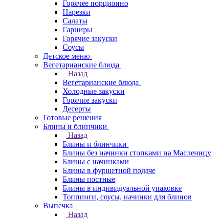
Горячее порционно
Нарезки
Салаты
Гарниры
Горячие закуски
Соусы
Детское меню
Вегетарианские блюда
Назад
Вегетарианские блюда
Холодные закуски
Горячие закуски
Десерты
Готовые решения
Блины и блинчики
Назад
Блины и блинчики
Блины без начинки стопками на Масленицу
Блины с начинками
Блины в фуршетной подаче
Блины постные
Блины в индивидуальной упаковке
Топпинги, соусы, начинки для блинов
Выпечка
Назад