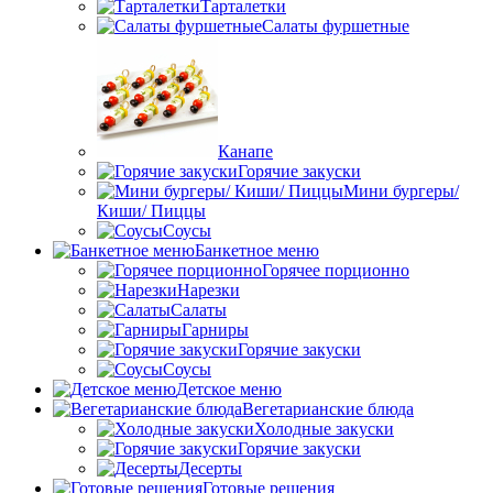
Тарталетки
Салаты фуршетные
Канапе
Горячие закуски
Мини бургеры/
Киши/ Пиццы
Соусы
Банкетное меню
Горячее порционно
Нарезки
Салаты
Гарниры
Горячие закуски
Соусы
Детское меню
Вегетарианские блюда
Холодные закуски
Горячие закуски
Десерты
Готовые решения