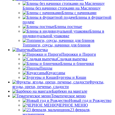
Блины без начинки стопками на Масленицу
Блины с начинками
Блины в фуршетной
подаче
Блины постные
Блины в
индивидуальной упаковке
Топпинги, соусы, начинки для блинов
Выпечка
Пирожки и Пироги
Сладкая выпечка
Блины и блинчики
Пиццы
Круасcаны
Бургеры и Киши
Фрукты,
ягоды, орехи, печенье, сладости
Барбекю на мангале
Тематическое меню
Новый год и Рождество
ЧЕРНОЕ МЕНЮ
23 февраля,
мальчишник