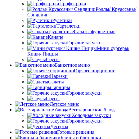
Профитроли
Роллы/ Круассаны/
Сэндвичи
Рулетики
Тарталетки
Салаты фуршетные
Канапе
Горячие закуски
Мини бургеры/
Киши/ Пиццы
Соусы
Банкетное меню
Горячее порционно
Нарезки
Салаты
Гарниры
Горячие закуски
Соусы
Детское меню
Вегетарианские блюда
Холодные закуски
Горячие закуски
Десерты
Готовые решения
Блины и блинчики