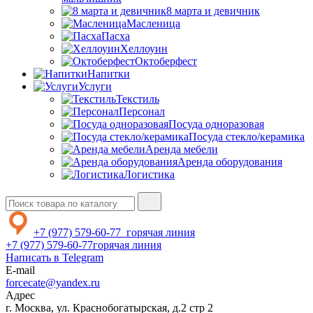
8 марта и девичник
Масленица
Пасха
Хеллоуин
Октоберфест
Напитки
Услуги
Текстиль
Персонал
Посуда одноразовая
Посуда стекло/керамика
Аренда мебели
Аренда оборудования
Логистика
+7 (977) 579-60-77
горячая линия
+7 (977) 579-60-77
горячая линия
Написать в Telegram
E-mail
forcecate@yandex.ru
Адрес
г. Москва, ул. Краснобогатырская, д.2 стр 2