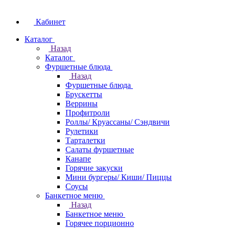
Кабинет
Каталог
Назад
Каталог
Фуршетные блюда
Назад
Фуршетные блюда
Брускетты
Веррины
Профитроли
Роллы/ Круассаны/ Сэндвичи
Рулетики
Тарталетки
Салаты фуршетные
Канапе
Горячие закуски
Мини бургеры/ Киши/ Пиццы
Соусы
Банкетное меню
Назад
Банкетное меню
Горячее порционно