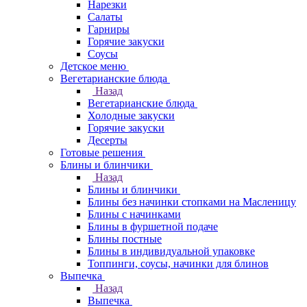
Нарезки
Салаты
Гарниры
Горячие закуски
Соусы
Детское меню
Вегетарианские блюда
Назад
Вегетарианские блюда
Холодные закуски
Горячие закуски
Десерты
Готовые решения
Блины и блинчики
Назад
Блины и блинчики
Блины без начинки стопками на Масленицу
Блины с начинками
Блины в фуршетной подаче
Блины постные
Блины в индивидуальной упаковке
Топпинги, соусы, начинки для блинов
Выпечка
Назад
Выпечка