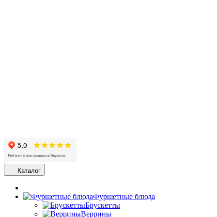
Каталог
Фуршетные блюда
Брускетты
Веррины