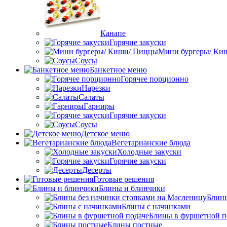
Канапе
Горячие закуски
Мини бургеры/ Ки
Соусы
Банкетное меню
Горячее порционно
Нарезки
Салаты
Гарниры
Горячие закуски
Соусы
Детское меню
Вегетарианские блюда
Холодные закуски
Горячие закуски
Десерты
Готовые решения
Блины и блинчики
Блины
Блины с начинками
Блины в фуршетной п
Блины постные