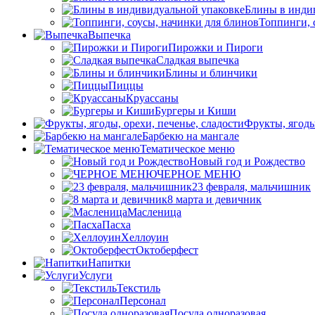
Блины в инди
Топпинги, 
Выпечка
Пирожки и Пироги
Сладкая выпечка
Блины и блинчики
Пиццы
Круасcаны
Бургеры и Киши
Фрукты, ягоды
Барбекю на мангале
Тематическое меню
Новый год и Рождество
ЧЕРНОЕ МЕНЮ
23 февраля, мальчишник
8 марта и девичник
Масленица
Пасха
Хеллоуин
Октоберфест
Напитки
Услуги
Текстиль
Персонал
Посуда одноразовая