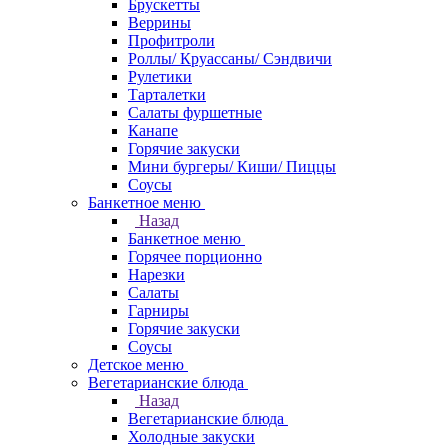
Брускетты
Веррины
Профитроли
Роллы/ Круассаны/ Сэндвичи
Рулетики
Тарталетки
Салаты фуршетные
Канапе
Горячие закуски
Мини бургеры/ Киши/ Пиццы
Соусы
Банкетное меню
Назад
Банкетное меню
Горячее порционно
Нарезки
Салаты
Гарниры
Горячие закуски
Соусы
Детское меню
Вегетарианские блюда
Назад
Вегетарианские блюда
Холодные закуски