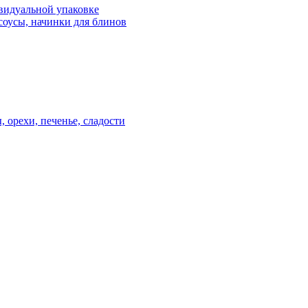
видуальной упаковке
соусы, начинки для блинов
, орехи, печенье, сладости