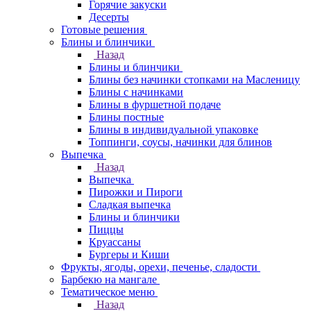
Горячие закуски
Десерты
Готовые решения
Блины и блинчики
Назад
Блины и блинчики
Блины без начинки стопками на Масленицу
Блины с начинками
Блины в фуршетной подаче
Блины постные
Блины в индивидуальной упаковке
Топпинги, соусы, начинки для блинов
Выпечка
Назад
Выпечка
Пирожки и Пироги
Сладкая выпечка
Блины и блинчики
Пиццы
Круасcаны
Бургеры и Киши
Фрукты, ягоды, орехи, печенье, сладости
Барбекю на мангале
Тематическое меню
Назад