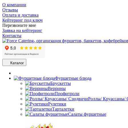
О компании
Отзывы
Оплата и доставка
Кейтеринг под ключ
Перезвоните мне
Заявка на кейтеринг
Контакты
Каталог
Фуршетные блюда
Брускетты
Веррины
Профитроли
Роллы/ Круассаны/
Рулетики
Тарталетки
Салаты фуршетные